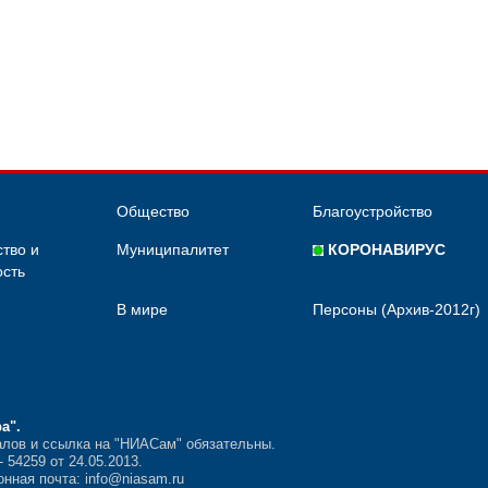
Общество
Благоустройство
тво и
Муниципалитет
КОРОНАВИРУС
сть
В мире
Персоны (Архив-2012г)
ра"
.
лов и ссылка на "НИАСам" обязательны.
54259 от 24.05.2013.
нная почта: info@niasam.ru