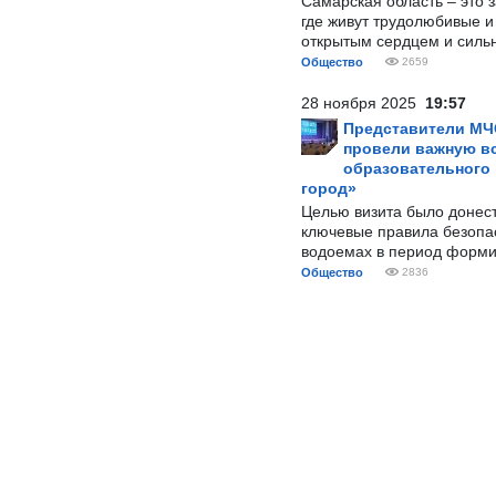
Самарская область – это 
где живут трудолюбивые и
открытым сердцем и силь
Общество
2659
28 ноября 2025
19:57
Представители МЧ
провели важную вс
образовательного
город»
Целью визита было донес
ключевые правила безопа
водоемах в период форми
Общество
2836