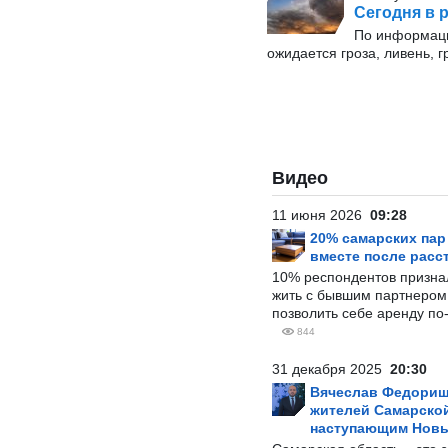
Сегодня в р
По информаци
ожидается гроза, ливень, г
Видео
11 июня 2026
09:28
20% самарских па
вместе после расс
10% респондентов призна
жить с бывшим партнером и
позволить себе аренду по
844
31 декабря 2025
20:30
Вячеслав Федорищ
жителей Самарской
наступающим Нов