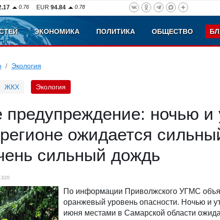
2.17
0.76
EUR
94.84
0.78
СТЕЙ
ЭКОНОМИКА
ПОЛИТИКА
ОБЩЕСТВО
БЛ
о
Экология
ЖКХ
Экология
 предупреждение: ночью и
 регионе ожидается сильны
очень сильный дождь
1320
По информации Приволжского УГМС объ
оранжевый уровень опасности. Ночью и ут
июня местами в Самарской области ожид