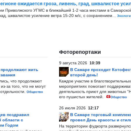
егионе ожидается гроза, ливень, град, шквалистое уси
и Приволжского УГМС в ближайший 1-2 часа местами в Самарской
рад, шквалистое усиление ветра 15-20 м/с, с сохранением...
Экологи
Фоторепортажи
9 августа 2026
10:39
р продолжают жить
В Самаре проходит Котофест
тавания
второй день!
лись, что продолжают
Каждое участие в благотворительных
з-за того, что не могут
мероприятиях помогает поддержива
-отдельности.
деятельность приют для животных “
Общество
его пушистых жителей.
Общество
26 июля 2026
12:17
ев поздравил
В Самаре торговый комплек
 области с
провел День красоты и стил
ым Годом
На территории фудкорта развернул