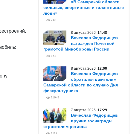
«В Самарской области
сильные, спортивные и талантливые
люди»
748
рестроений,
8 августа 2026
14:48
Вячеслав Федорищев
награжден Почетной
мобиль;
грамотой Минобороны России
852
8 августа 2026
12:00
Вячеслав Федорищев
ону
обратился к жителям
Самарской области по случаю Дня
физкультурника
11943
7 августа 2026
17:29
Вячеслав Федорищев
вручил госнаграды
строителям региона
1119