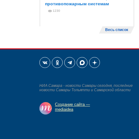
противопожарным системам
1230
Весь список
НИА Самара - новости Самары сегодня, последние
новости Самары Тольятти и Самарской области
Создание сайта —
mediaidea