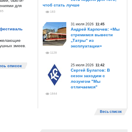
ами, бьюти-
чтоб стать лучше
чениями для
65
183
31 июля 2026
11:45
 фестиваль
Андрей Карпочев: «Мы
стремимся вывести
е желающие
„Татры“ из
душных змеев.
эксплуатации»
1128
25 июля 2026
11:42
есь список
Сергей Булатов: В
сезон заходим с
лозунгом "Мы
отличаемся"
1844
Весь список