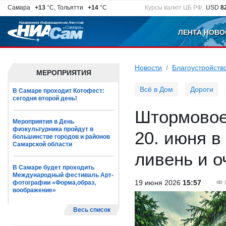
Самара
+13
°C, Тольятти
+14
°C
Курсы валют ЦБ РФ:
USD
8
ЛЕНТА НОВО
Новости
Благоустройств
МЕРОПРИЯТИЯ
Всё в Дом
Дороги
В Самаре проходит Котофест:
сегодня второй день!
Штормовое
Мероприятия в День
физкультурника пройдут в
20. июня в
большинстве городов и районов
Самарской области
ливень и 
В Самаре будет проходить
Международный фестиваль Арт-
19 июня 2026
15:57
фотографии «Форма,образ,
воображение»
Весь список