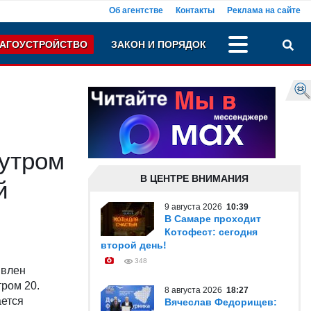
Об агентстве
Контакты
Реклама на сайте
АГОУСТРОЙСТВО
ЗАКОН И ПОРЯДОК
 утром
В ЦЕНТРЕ ВНИМАНИЯ
й
9 августа 2026
10:39
В Самаре проходит
Котофест: сегодня
второй день!
348
явлен
ром 20.
8 августа 2026
18:27
ается
Вячеслав Федорищев: