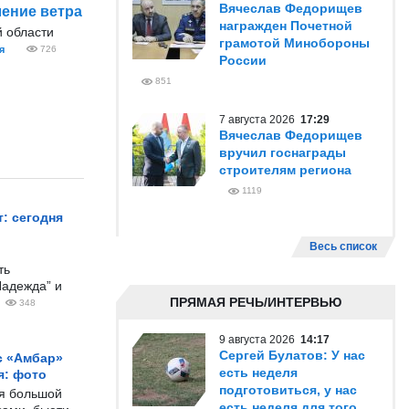
Вячеслав Федорищев
ление ветра
награжден Почетной
 области
грамотой Минобороны
я
726
России
851
7 августа 2026
17:29
Вячеслав Федорищев
вручил госнаграды
строителям региона
1119
: сегодня
Весь список
ть
Надежда” и
ПРЯМАЯ РЕЧЬ/ИНТЕРВЬЮ
348
9 августа 2026
14:17
Сергей Булатов: У нас
с «Амбар»
есть неделя
я: фото
подготовиться, у нас
ся большой
есть неделя для того,