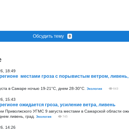
Обсудить тему
0
е
26, 18:49
 регионе местами гроза с порывистым ветром, ливень, 
уста в Самаре ночью 19-21°С, днем 28-30°С.
Экология
643
26, 15:43
 регионе ожидается гроза, усиление ветра, ливень
и Приволжского УГМС 9 августа местами в Самарской области ожи
днем ливень, град.
Экология
745
26, 14:26