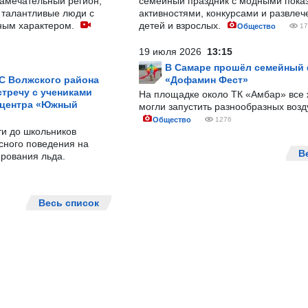
замечательный регион,
семейный праздник с модными показ
 талантливые люди с
активностями, конкурсами и развле
ным характером.
детей и взрослых.
Общество
17
19 июля 2026
13:15
В Самаре прошёл семейный
С Волжского района
«Дофамин Фест»
тречу с учениками
На площадке около ТК «Амбар» вс
 центра «Южный
могли запустить разнообразных воз
Общество
1276
ти до школьников
сного поведения на
В
рования льда.
Весь список