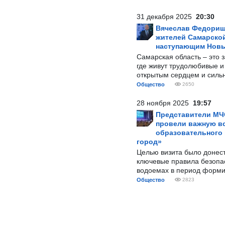
31 декабря 2025
20:30
Вячеслав Федорищ
жителей Самарской
наступающим Нов
Самарская область – это 
где живут трудолюбивые и
открытым сердцем и силь
Общество
2650
28 ноября 2025
19:57
Представители МЧ
провели важную вс
образовательного
город»
Целью визита было донес
ключевые правила безопа
водоемах в период форми
Общество
2823