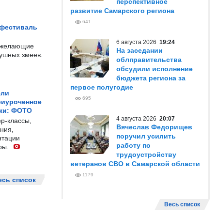
перспективное
развитие Самарского региона
641
 фестиваль
6 августа 2026
19:24
е желающие
На заседании
душных змеев.
облправительства
обсудили исполнение
бюджета региона за
первое полугодие
ели
695
риуроченное
жи: ФОТО
4 августа 2026
20:07
р-классы,
Вячеслав Федорищев
ния,
поручил усилить
нтации
работу по
ры.
трудоустройству
ветеранов СВО в Самарской области
1179
есь список
Весь список