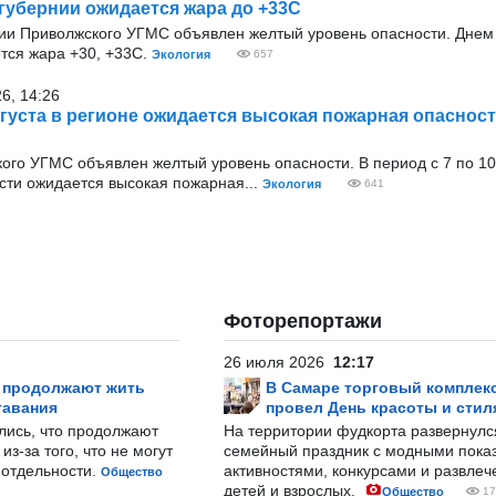
 губернии ожидается жара до +33С
и Приволжского УГМС объявлен желтый уровень опасности. Днем 7
тся жара +30, +33С.
Экология
657
26, 14:26
августа в регионе ожидается высокая пожарная опасност
го УГМС объявлен желтый уровень опасности. В период с 7 по 10
сти ожидается высокая пожарная...
Экология
641
Фоторепортажи
26 июля 2026
12:17
р продолжают жить
В Самаре торговый комплек
тавания
провел День красоты и стил
лись, что продолжают
На территории фудкорта развернул
з-за того, что не могут
семейный праздник с модными показ
-отдельности.
активностями, конкурсами и развле
Общество
детей и взрослых.
Общество
17