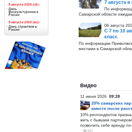
7 августа в
По информаци
Самарской области ожидае
06 августа 20
С 7 по 10 
класс
По информации Приволжско
местами в Самарской обла
Видео
11 июня 2026
09:28
20% самарских па
вместе после расс
10% респондентов призна
жить с бывшим партнером и
позволить себе аренду по
835