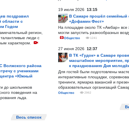
19 июля 2026
13:15
ев поздравил
В Самаре прошёл семейный
 области с
«Дофамин Фест»
ым Годом
На площадке около ТК «Амбар» вс
замечательный регион,
могли запустить разнообразных воз
 талантливые люди с
Общество
1241
ным характером.
27 июня 2026
12:37
В ТК «Гудок» в Самаре пров
масштабное мероприятие, п
С Волжского района
к празднованию Дня молодё
тречу с учениками
Для гостей были подготовлены масте
 центра «Южный
интерактивные площадки, соревнова
тренинги, ярмарка вакансий и презе
ти до школьников
образовательных организаций Сама
сного поведения на
Общество
2962
рования льда.
В
Весь список