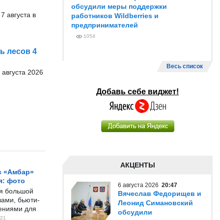
обсудили меры поддержки
 августа в
работников Wildberries и
предпринимателей
1054
ь лесов 4
Весь список
 августа 2026
Добавь себе виджет!
АКЦЕНТЫ
с «Амбар»
я: фото
6 августа 2026
20:47
ся большой
Вячеслав Федорищев и
ами, бьюти-
Леонид Симановский
чениями для
обсудили
21