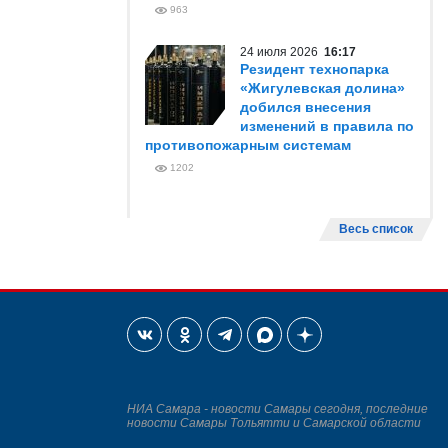
963
24 июля 2026
16:17
Резидент технопарка
«Жигулевская долина»
добился внесения
изменений в правила по
противопожарным системам
1202
Весь список
НИА Самара - новости Самары сегодня, последние
новости Самары Тольятти и Самарской области