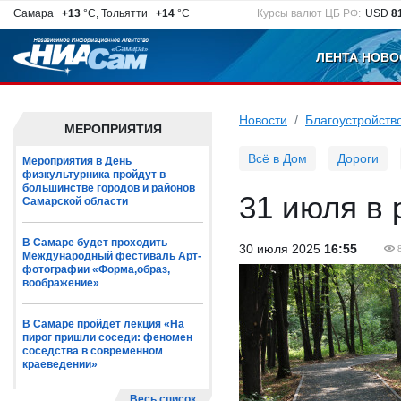
Самара
+13
°C, Тольятти
+14
°C
Курсы валют ЦБ РФ:
USD
8
ЛЕНТА НОВО
Новости
Благоустройств
МЕРОПРИЯТИЯ
Всё в Дом
Дороги
Мероприятия в День
физкультурника пройдут в
большинстве городов и районов
31 июля в 
Самарской области
В Самаре будет проходить
30 июля 2025
16:55
Международный фестиваль Арт-
фотографии «Форма,образ,
воображение»
В Самаре пройдет лекция «На
пирог пришли соседи: феномен
соседства в современном
краеведении»
Весь список