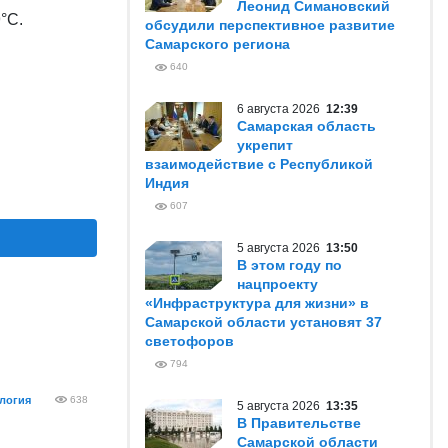
Леонид Симановский
°С.
обсудили перспективное развитие
Самарского региона
640
6 августа 2026
12:39
Самарская область
укрепит
взаимодействие с Республикой
Индия
607
5 августа 2026
13:50
В этом году по
нацпроекту
«Инфраструктура для жизни» в
Самарской области установят 37
светофоров
794
логия
638
5 августа 2026
13:35
В Правительстве
Самарской области