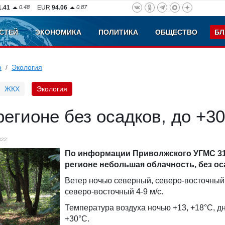
1.41
0.48
EUR
94.06
0.87
СТЕЙ
ЭКОНОМИКА
ПОЛИТИКА
ОБЩЕСТВО
БЛ
о
Экология
ЖКХ
Экология
регионе без осадков, до +3
822
По информации Приволжского УГМС 31
регионе небольшая облачность, без ос
Ветер ночью северный, северо-восточный
северо-восточный 4-9 м/с.
Температура воздуха ночью +13, +18°С, д
+30°С.