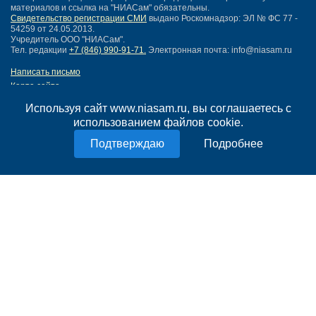
материалов и ссылка на "НИАСам" обязательны.
Свидетельство регистрации СМИ
выдано Роскомнадзор: ЭЛ № ФС 77 -
54259 от 24.05.2013.
Учредитель ООО "НИАСам".
Тел. редакции
+7 (846) 990-91-71.
Электронная почта: info@niasam.ru
Написать письмо
Карта сайта
Нашли ошибку?
Используя сайт www.niasam.ru, вы соглашаетесь с
Политика конфиденциальности
использованием файлов cookie.
Согласие на обработку персональных данных
18+
Подробнее
НИА Самара - новости Самары сегодня, последние новости Самары
Тольятти и Самарской области
Создание сайта —
mediaidea