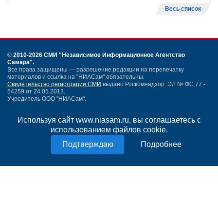
Весь список
©
2010-2026 СМИ
"Независимое Информационное Агентство
Самара"
.
Все права защищены — разрешение редакции на перепечатку
материалов и ссылка на "НИАСам" обязательны.
Свидетельство регистрации СМИ
выдано Роскомнадзор: ЭЛ № ФС 77 -
54259 от 24.05.2013.
Учредитель ООО "НИАСам".
Тел. редакции
+7 (846) 990-91-71.
Электронная почта: info@niasam.ru
Используя сайт www.niasam.ru, вы соглашаетесь с
Написать письмо
использованием файлов cookie.
Карта сайта
Нашли ошибку?
Подробнее
Политика конфиденциальности
Согласие на обработку персональных данных
18+