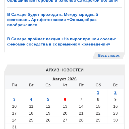
большинстве городов и районов Самарской области
В Самаре будет проходить Международный
фестиваль Арт-фотографии «Форма,образ,
воображение»
В Самаре пройдет лекция «На пирог пришли соседи:
феномен соседства в современном краеведении»
Весь список
АРХИВ НОВОСТЕЙ
Август
2026
Пн
Вт
Ср
Чт
Пт
Сб
Вс
1
2
3
4
5
6
7
8
9
10
11
12
13
14
15
16
17
18
19
20
21
22
23
24
25
26
27
28
29
30
31