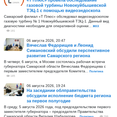
«Т Плюс» провела обследование
газовой турбины Новокуйбышевской
ТЭЦ-1 с помощью видеоэндоскопа
Самарский филиал «Т Плюс» обследовал видеоэндоскопом
газовую турбину № 1 Новокуйбышевской ТЭЦ-1. Данный вид
диагностики необходим для оперативной оценки...
ЖКХ
181
06 августа 2026, 20:47
Вячеслав Федорищев и Леонид
Симановский обсудили перспективное
развитие Самарского региона
В четверг, 6 августа, в Москве состоялась рабочая встреча
губернатора Самарской области Вячеслава Федорищева с
первым заместителем председателя Комитета...
Политика
185
06 августа 2026, 19:24
На заседании облправительства
обсудили исполнение бюджета региона
за первое полугодие
В среду, 5 августа 2026 года, под председательством первого
заместителя губернатора – председателя Правительства
Самарской области Виталия Шабалатова...
Политика
266