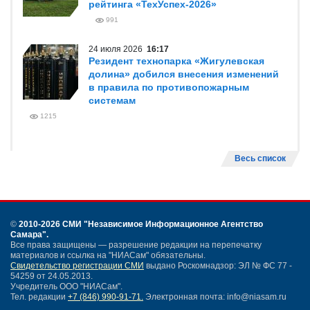
рейтинга «ТехУспех-2026»
991
24 июля 2026
16:17
Резидент технопарка «Жигулевская
долина» добился внесения изменений
в правила по противопожарным
системам
1215
Весь список
©
2010-2026 СМИ
"Независимое Информационное Агентство
Самара"
.
Все права защищены — разрешение редакции на перепечатку
материалов и ссылка на "НИАСам" обязательны.
Свидетельство регистрации СМИ
выдано Роскомнадзор: ЭЛ № ФС 77 -
54259 от 24.05.2013.
Учредитель ООО "НИАСам".
Тел. редакции
+7 (846) 990-91-71.
Электронная почта: info@niasam.ru