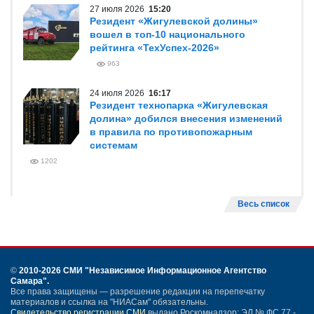
27 июля 2026
15:20
Резидент «Жигулевской долины»
вошел в топ-10 национального
рейтинга «ТехУспех-2026»
963
24 июля 2026
16:17
Резидент технопарка «Жигулевская
долина» добился внесения изменений
в правила по противопожарным
системам
1202
Весь список
©
2010-2026 СМИ
"Независимое Информационное Агентство
Самара"
.
Все права защищены — разрешение редакции на перепечатку
материалов и ссылка на "НИАСам" обязательны.
Свидетельство регистрации СМИ
выдано Роскомнадзор: ЭЛ № ФС 77 -