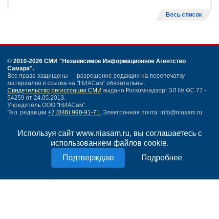
Весь список
©
2010-2026 СМИ
"Независимое Информационное Агентство
Самара"
.
Все права защищены — разрешение редакции на перепечатку
материалов и ссылка на "НИАСам" обязательны.
Свидетельство регистрации СМИ
выдано Роскомнадзор: ЭЛ № ФС 77 -
54259 от 24.05.2013.
Учредитель ООО "НИАСам".
Тел. редакции
+7 (846) 990-91-71.
Электронная почта: info@niasam.ru
Написать письмо
Используя сайт www.niasam.ru, вы соглашаетесь с
Карта сайта
использованием файлов cookie.
Нашли ошибку?
Политика конфиденциальности
Подробнее
Согласие на обработку персональных данных
18+