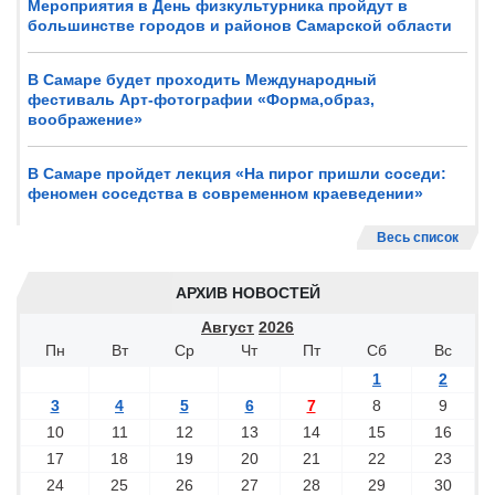
Мероприятия в День физкультурника пройдут в
большинстве городов и районов Самарской области
В Самаре будет проходить Международный
фестиваль Арт-фотографии «Форма,образ,
воображение»
В Самаре пройдет лекция «На пирог пришли соседи:
феномен соседства в современном краеведении»
Весь список
АРХИВ НОВОСТЕЙ
Август
2026
Пн
Вт
Ср
Чт
Пт
Сб
Вс
1
2
3
4
5
6
7
8
9
10
11
12
13
14
15
16
17
18
19
20
21
22
23
24
25
26
27
28
29
30