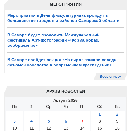
МЕРОПРИЯТИЯ
Мероприятия в День физкультурника пройдут в
большинстве городов и районов Самарской области
В Самаре будет проходить Международный
фестиваль Арт-фотографии «Форма,образ,
воображение»
В Самаре пройдет лекция «На пирог пришли соседи:
феномен соседства в современном краеведении»
Весь список
АРХИВ НОВОСТЕЙ
Август
2026
Пн
Вт
Ср
Чт
Пт
Сб
Вс
1
2
3
4
5
6
7
8
9
10
11
12
13
14
15
16