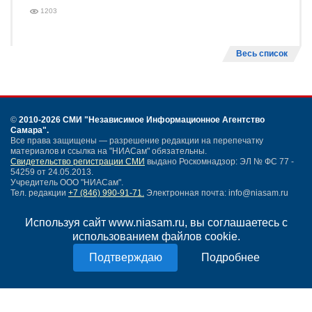
1203
Весь список
©
2010-2026 СМИ
"Независимое Информационное Агентство
Самара"
.
Все права защищены — разрешение редакции на перепечатку
материалов и ссылка на "НИАСам" обязательны.
Свидетельство регистрации СМИ
выдано Роскомнадзор: ЭЛ № ФС 77 -
54259 от 24.05.2013.
Учредитель ООО "НИАСам".
Тел. редакции
+7 (846) 990-91-71.
Электронная почта: info@niasam.ru
Написать письмо
Используя сайт www.niasam.ru, вы соглашаетесь с
Карта сайта
использованием файлов cookie.
Нашли ошибку?
Политика конфиденциальности
Подробнее
Согласие на обработку персональных данных
18+