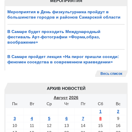
МЕРОПРИЯТИЯ
Мероприятия в День физкультурника пройдут в
большинстве городов и районов Самарской области
В Самаре будет проходить Международный
фестиваль Арт-фотографии «Форма,образ,
воображение»
В Самаре пройдет лекция «На пирог пришли соседи:
феномен соседства в современном краеведении»
Весь список
АРХИВ НОВОСТЕЙ
Август
2026
Пн
Вт
Ср
Чт
Пт
Сб
Вс
1
2
3
4
5
6
7
8
9
10
11
12
13
14
15
16