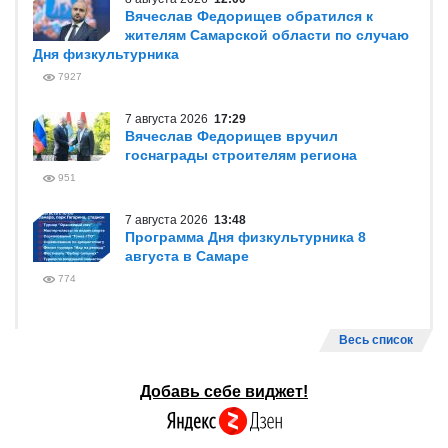
Вячеслав Федорищев обратился к
жителям Самарской области по случаю
Дня физкультурника
7927
7 августа 2026
17:29
Вячеслав Федорищев вручил
госнаграды строителям региона
951
7 августа 2026
13:48
Программа Дня физкультурника 8
августа в Самаре
774
Весь список
Добавь себе виджет!