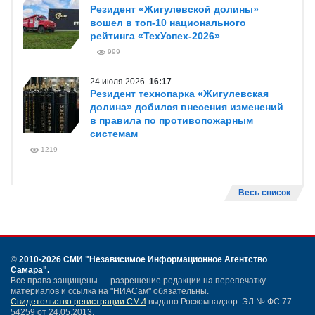
Резидент «Жигулевской долины»
вошел в топ-10 национального
рейтинга «ТехУспех-2026»
999
24 июля 2026
16:17
Резидент технопарка «Жигулевская
долина» добился внесения изменений
в правила по противопожарным
системам
1219
Весь список
©
2010-2026 СМИ
"Независимое Информационное Агентство
Самара"
.
Все права защищены — разрешение редакции на перепечатку
материалов и ссылка на "НИАСам" обязательны.
Свидетельство регистрации СМИ
выдано Роскомнадзор: ЭЛ № ФС 77 -
54259 от 24.05.2013.