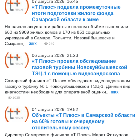
07 августа 2026, 16:45
«Т Плюс» подвела промежуточные
итоги подготовки жилого фонда
Самарской области к зиме
На начало августа эти работы в полном объёме выполнили
660 из 9909 жилых домов и 170 из 853 социальных
учреждений в Самаре, Тольятти, Новокуйбышевске и
Сызрани,...
ЖКХ
949
06 августа 2026, 21:23
«Т Плюс» провела обследование
газовой турбины Новокуйбышевской
ТЭЦ-1 с помощью видеоэндоскопа
Самарский филиал «Т Плюс» обследовал видеоэндоскопом
газовую турбину № 1 Новокуйбышевской ТЭЦ-1. Данный вид
диагностики необходим для оперативной оценки...
ЖКХ
1035
04 августа 2026, 19:52
Объекты «Т Плюс» в Самарской области
на 60% готовы к очередному
отопительному сезону
Директор Самарского филиала «Т Плюс» Марат Феткуллов