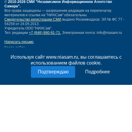
©
2010-2026 СМИ
"Независимое Информационное Агентство
Самара"
.
Все права защищены — разрешение редакции на перепечатку
материалов и ссылка на "НИАСам" обязательны.
Свидетельство регистрации СМИ
выдано Роскомнадзор: ЭЛ № ФС 77 -
54259 от 24.05.2013.
Учредитель ООО "НИАСам".
Тел. редакции
+7 (846) 990-91-71.
Электронная почта: info@niasam.ru
Написать письмо
Карта сайта
Нашли ошибку?
Используя сайт www.niasam.ru, вы соглашаетесь с
Политика конфиденциальности
использованием файлов cookie.
Согласие на обработку персональных данных
18+
Подробнее
НИА Самара - новости Самары сегодня, последние новости Самары
Тольятти и Самарской области
Создание сайта —
mediaidea