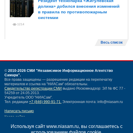
Резидент технопарка «Жигулевская
долина» добился внесения изменений
в правила по противопожарным
системам
1214
Весь список
©
2010-2026 СМИ
"Независимое Информационное Агентство
Самара"
.
Все права защищены — разрешение редакции на перепечатку
материалов и ссылка на "НИАСам" обязательны.
Свидетельство регистрации СМИ
выдано Роскомнадзор: ЭЛ № ФС 77 -
54259 от 24.05.2013.
Учредитель ООО "НИАСам".
Тел. редакции
+7 (846) 990-91-71.
Электронная почта: info@niasam.ru
Написать письмо
Карта сайта
Нашли ошибку?
Используя сайт www.niasam.ru, вы соглашаетесь с
Политика конфиденциальности
использованием файлов cookie.