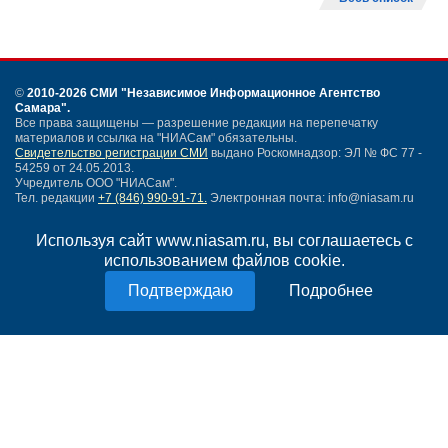
©
2010-2026 СМИ
"Независимое Информационное Агентство
Самара"
.
Все права защищены — разрешение редакции на перепечатку
материалов и ссылка на "НИАСам" обязательны.
Свидетельство регистрации СМИ
выдано Роскомнадзор: ЭЛ № ФС 77 -
54259 от 24.05.2013.
Учредитель ООО "НИАСам".
Тел. редакции
+7 (846) 990-91-71.
Электронная почта: info@niasam.ru
Написать письмо
Используя сайт www.niasam.ru, вы соглашаетесь с
Карта сайта
использованием файлов cookie.
Нашли ошибку?
Политика конфиденциальности
Подробнее
Согласие на обработку персональных данных
18+
НИА Самара - новости Самары сегодня, последние новости Самары