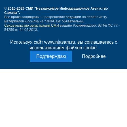
©
2010-2026 СМИ
"Независимое Информационное Агентство
Самара"
.
Все права защищены — разрешение редакции на перепечатку
материалов и ссылка на "НИАСам" обязательны.
Свидетельство регистрации СМИ
выдано Роскомнадзор: ЭЛ № ФС 77 -
54259 от 24.05.2013.
Учредитель ООО "НИАСам".
Тел. редакции
+7 (846) 990-91-71.
Электронная почта: info@niasam.ru
Используя сайт www.niasam.ru, вы соглашаетесь с
Написать письмо
использованием файлов cookie.
Карта сайта
Подробнее
Нашли ошибку?
Политика конфиденциальности
Согласие на обработку персональных данных
18+
НИА Самара - новости Самары сегодня, последние новости Самары
Тольятти и Самарской области
Создание сайта —