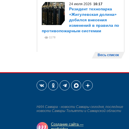
24 июля 2026
16:17
Резидент технопарка
«Жигулевская долина»
добился внесения
изменений в правила по
противопожарным системам
1178
Весь список
НИА Самара - новости Самары сегодня, последние
новости Самары Тольятти и Самарской области
Создание сайта —
mediaidea