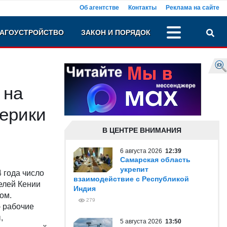
Об агентстве
Контакты
Реклама на сайте
АГОУСТРОЙСТВО
ЗАКОН И ПОРЯДОК
 на
мерики
В ЦЕНТРЕ ВНИМАНИЯ
6 августа 2026
12:39
Самарская область
укрепит
4 года число
взаимодействие с Республикой
елей Кении
Индия
ом.
279
 рабочие
,
5 августа 2026
13:50