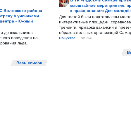
В ТК «Гудок» в Самаре пров
масштабное мероприятие, п
С Волжского района
к празднованию Дня молодё
тречу с учениками
Для гостей были подготовлены масте
 центра «Южный
интерактивные площадки, соревнова
тренинги, ярмарка вакансий и презе
ти до школьников
образовательных организаций Сама
сного поведения на
Общество
2947
рования льда.
В
Весь список