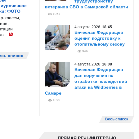
ели
трудоустройству
риуроченное
ветеранов СВО в Самарской области
жи: ФОТО
1051
р-классы,
ния,
4 августа 2026
18:45
нтации
Вячеслав Федорищев
ры.
оценил подготовку к
отопительному сезону
946
есь список
4 августа 2026
16:08
Вячеслав Федорищев
дал поручения по
отработке последствий
атаки на Wildberries в
Самаре
1095
Весь список
ПРЯМАЯ РЕЧЬ/ИНТЕРВЬЮ