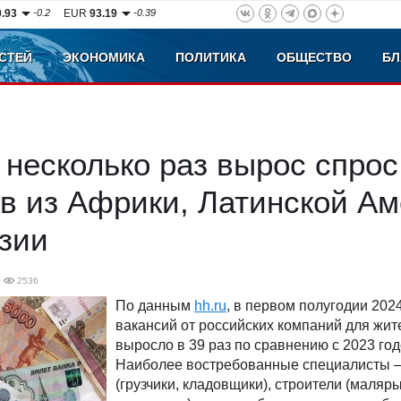
0.93
-0.2
EUR
93.19
-0.39
СТЕЙ
ЭКОНОМИКА
ПОЛИТИКА
ОБЩЕСТВО
БЛ
 несколько раз вырос спрос
в из Африки, Латинской А
зии
2536
По данным
hh.ru
, в первом полугодии 202
вакансий от российских компаний для жит
выросло в 39 раз по сравнению с 2023 год
Наиболее востребованные специалисты –
(грузчики, кладовщики), строители (маляры