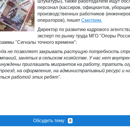
штукатуры), также работодатели ищут о
персонал (кассиров, официантов, уборщик
производственных работников (инженеров
операторов), пишет
Смотрим.
Директор по развитию кадрового агентст
эксперт по рынку труда МГО "Опоры Росс
раммы "Сигналы точного времени":
уда не позволяет закрывать растущую потребность ст
омпаний, занятых в сельском хозяйстве. У нас нет внутре
вынуждены приглашать мигрантов на работу, тратить о
 проезд, на оформление, на административный ресурс и н
ться работой этих ребят".
Обсудить тему
0