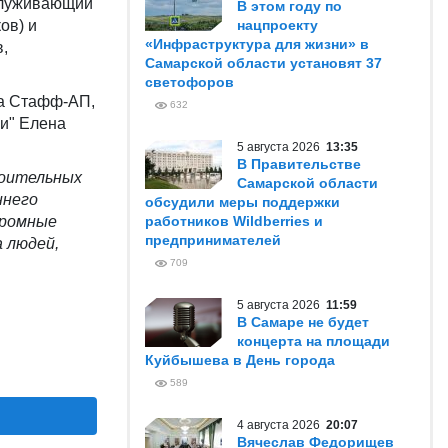
бслуживающий
В этом году по
ов) и
нацпроекту
«Инфраструктура для жизни» в
,
Самарской области установят 37
светофоров
ва Стафф-АП,
632
ии" Елена
5 августа 2026
13:35
В Правительстве
роительных
Самарской области
ннего
обсудили меры поддержки
громные
работников Wildberries и
предпринимателей
а людей,
709
5 августа 2026
11:59
В Самаре не будет
концерта на площади
Куйбышева в День города
589
4 августа 2026
20:07
Вячеслав Федорищев