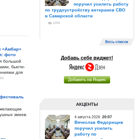
поручил усилить работу
по трудоустройству ветеранов СВО
в Самарской области
1050
Весь список
с «Амбар»
я: фото
Добавь себе виджет!
ся большой
ами, бьюти-
чениями для
03
 фестиваль
АКЦЕНТЫ
е желающие
душных змеев.
4 августа 2026
20:07
Вячеслав Федорищев
поручил усилить
работу по