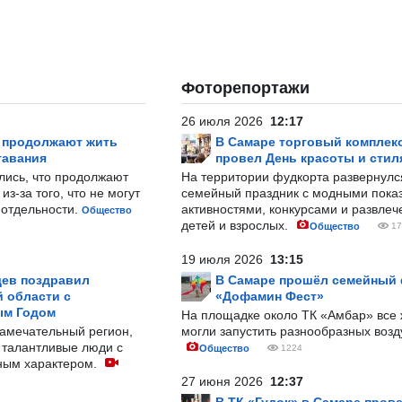
Фоторепортажи
26 июля 2026
12:17
р продолжают жить
В Самаре торговый комплек
тавания
провел День красоты и стил
лись, что продолжают
На территории фудкорта развернул
з-за того, что не могут
семейный праздник с модными показ
-отдельности.
активностями, конкурсами и развле
Общество
детей и взрослых.
Общество
17
19 июля 2026
13:15
ев поздравил
В Самаре прошёл семейный
 области с
«Дофамин Фест»
ым Годом
На площадке около ТК «Амбар» вс
замечательный регион,
могли запустить разнообразных воз
 талантливые люди с
Общество
1224
ным характером.
27 июня 2026
12:37