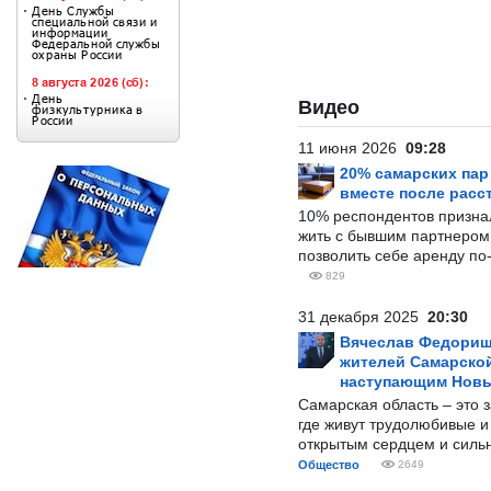
Видео
11 июня 2026
09:28
20% самарских па
вместе после расс
10% респондентов призна
жить с бывшим партнером и
позволить себе аренду по
829
31 декабря 2025
20:30
Вячеслав Федорищ
жителей Самарской
наступающим Нов
Самарская область – это 
где живут трудолюбивые и
открытым сердцем и силь
Общество
2649