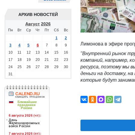
АРХИВ НОВОСТЕЙ
Август
2026
Пн
Вт
Ср
Чт
Пт
Сб
Вс
1
2
Лимонова в эфире прог
3
4
5
6
7
8
9
10
11
12
13
14
15
16
"Внутренний рынок тр
17
18
19
20
21
22
23
компаний, например, к
ресурса, поэтому мы 
24
25
26
27
28
29
30
деньги на доставку, на
31
которые будут занима