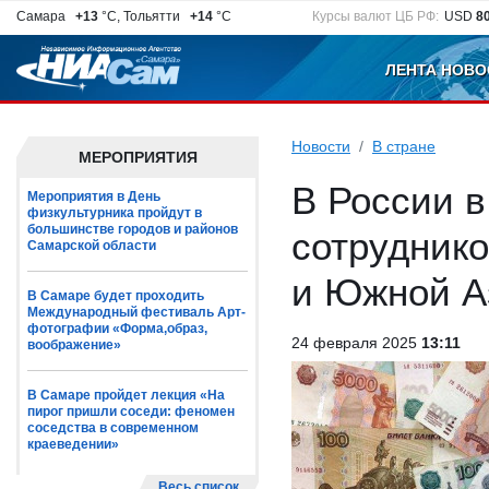
Самара
+13
°C, Тольятти
+14
°C
Курсы валют ЦБ РФ:
USD
8
ЛЕНТА НОВО
Новости
В стране
МЕРОПРИЯТИЯ
В России в
Мероприятия в День
физкультурника пройдут в
большинстве городов и районов
сотруднико
Самарской области
и Южной А
В Самаре будет проходить
Международный фестиваль Арт-
фотографии «Форма,образ,
24 февраля 2025
13:11
воображение»
В Самаре пройдет лекция «На
пирог пришли соседи: феномен
соседства в современном
краеведении»
Весь список