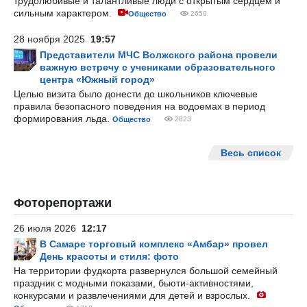
трудолюбивые и талантливые люди с открытым сердцем и
сильным характером.
Общество
2650
28 ноября 2025
19:57
Представители МЧС Волжского района провели
важную встречу с учениками образовательного
центра «Южный город»
Целью визита было донести до школьников ключевые
правила безопасного поведения на водоемах в период
формирования льда.
Общество
2823
Весь список
Фоторепортажи
26 июля 2026
12:17
В Самаре торговый комплекс «Амбар» провел
День красоты и стиля: фото
На территории фудкорта развернулся большой семейный
праздник с модными показами, бьюти-активностями,
конкурсами и развлечениями для детей и взрослых.