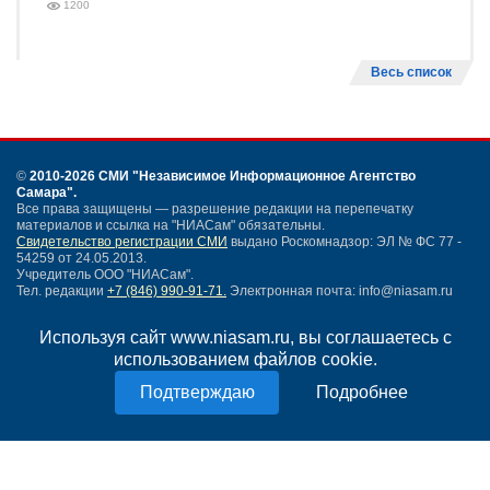
1200
Весь список
©
2010-2026 СМИ
"Независимое Информационное Агентство
Самара"
.
Все права защищены — разрешение редакции на перепечатку
материалов и ссылка на "НИАСам" обязательны.
Свидетельство регистрации СМИ
выдано Роскомнадзор: ЭЛ № ФС 77 -
54259 от 24.05.2013.
Учредитель ООО "НИАСам".
Тел. редакции
+7 (846) 990-91-71.
Электронная почта: info@niasam.ru
Написать письмо
Используя сайт www.niasam.ru, вы соглашаетесь с
Карта сайта
использованием файлов cookie.
Нашли ошибку?
Политика конфиденциальности
Подробнее
Согласие на обработку персональных данных
18+