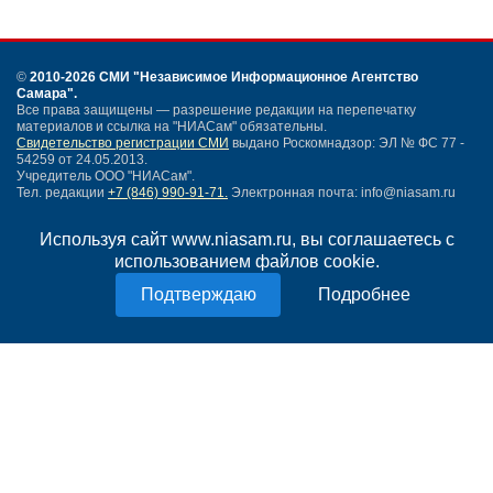
©
2010-2026 СМИ
"Независимое Информационное Агентство
Самара"
.
Все права защищены — разрешение редакции на перепечатку
материалов и ссылка на "НИАСам" обязательны.
Свидетельство регистрации СМИ
выдано Роскомнадзор: ЭЛ № ФС 77 -
54259 от 24.05.2013.
Учредитель ООО "НИАСам".
Тел. редакции
+7 (846) 990-91-71.
Электронная почта: info@niasam.ru
Написать письмо
Используя сайт www.niasam.ru, вы соглашаетесь с
Карта сайта
использованием файлов cookie.
Нашли ошибку?
Политика конфиденциальности
Подробнее
Согласие на обработку персональных данных
18+
НИА Самара - новости Самары сегодня, последние новости Самары
Тольятти и Самарской области