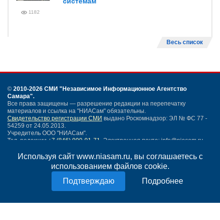
системам
1182
Весь список
©
2010-2026 СМИ
"Независимое Информационное Агентство
Самара"
.
Все права защищены — разрешение редакции на перепечатку
материалов и ссылка на "НИАСам" обязательны.
Свидетельство регистрации СМИ
выдано Роскомнадзор: ЭЛ № ФС 77 -
54259 от 24.05.2013.
Учредитель ООО "НИАСам".
Тел. редакции
+7 (846) 990-91-71.
Электронная почта: info@niasam.ru
Написать письмо
Используя сайт www.niasam.ru, вы соглашаетесь с
Карта сайта
использованием файлов cookie.
Нашли ошибку?
Подробнее
Политика конфиденциальности
Согласие на обработку персональных данных
18+