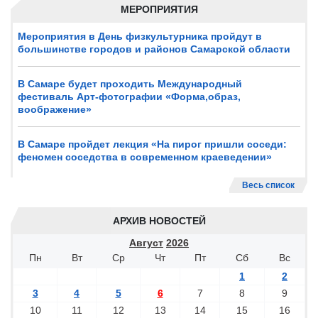
МЕРОПРИЯТИЯ
Мероприятия в День физкультурника пройдут в
большинстве городов и районов Самарской области
В Самаре будет проходить Международный
фестиваль Арт-фотографии «Форма,образ,
воображение»
В Самаре пройдет лекция «На пирог пришли соседи:
феномен соседства в современном краеведении»
Весь список
АРХИВ НОВОСТЕЙ
Август
2026
Пн
Вт
Ср
Чт
Пт
Сб
Вс
1
2
3
4
5
6
7
8
9
10
11
12
13
14
15
16