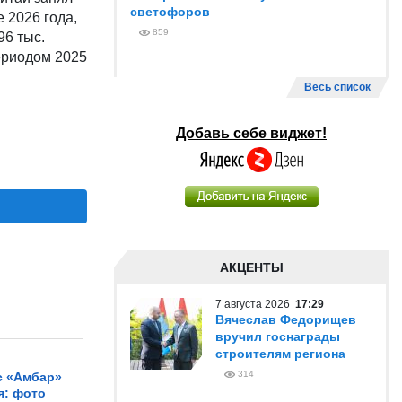
светофоров
 2026 года,
859
96 тыс.
ериодом 2025
Весь список
Добавь себе виджет!
АКЦЕНТЫ
7 августа 2026
17:29
Вячеслав Федорищев
вручил госнаграды
строителям региона
314
с «Амбар»
я: фото