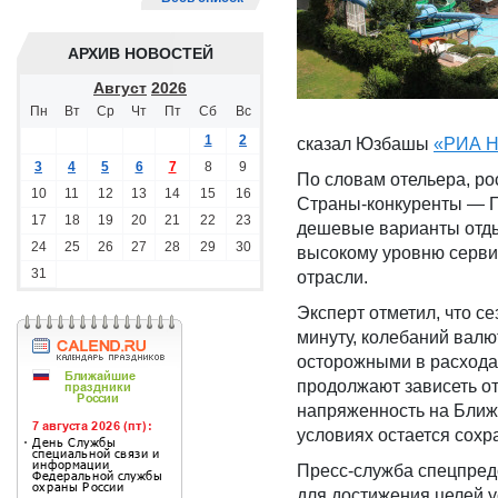
АРХИВ НОВОСТЕЙ
Август
2026
Пн
Вт
Ср
Чт
Пт
Сб
Вс
1
2
сказал Юзбашы
«РИА Н
3
4
5
6
7
8
9
По словам отельера, ро
10
11
12
13
14
15
16
Страны-конкуренты — Гр
17
18
19
20
21
22
23
дешевые варианты отды
24
25
26
27
28
29
30
высокому уровню сервис
31
отрасли.
Эксперт отметил, что с
минуту, колебаний валю
осторожными в расхода
продолжают зависеть о
напряженность на Ближн
условиях остается сохра
Пресс-служба спецпред
для достижения целей у