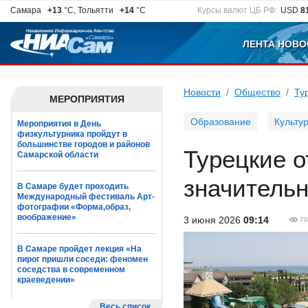
Самара
+13
°C, Тольятти
+14
°C
Курсы валют ЦБ РФ:
USD
8
ЛЕНТА НОВО
Новости
Общество
Ту
МЕРОПРИЯТИЯ
Образование
Культу
Мероприятия в День
физкультурника пройдут в
большинстве городов и районов
Турецкие 
Самарской области
значительн
В Самаре будет проходить
Международный фестиваль Арт-
фотографии «Форма,образ,
воображение»
3 июня 2026
09:14
70
В Самаре пройдет лекция «На
пирог пришли соседи: феномен
соседства в современном
краеведении»
Весь список