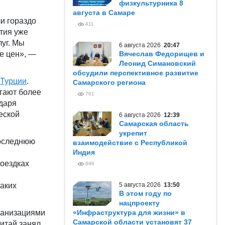
физкультурника 8
августа в Самаре
ли гораздо
411
тия уже
уг. Мы
6 августа 2026
20:47
е цен», —
Вячеслав Федорищев и
Леонид Симановский
обсудили перспективное развитие
Турции
.
Самарского региона
агают более
761
даря
еской
6 августа 2026
12:39
Самарская область
укрепит
последнюю
взаимодействие с Республикой
Индия
поездках
696
таких
5 августа 2026
13:50
В этом году по
нацпроекту
ганизациями
«Инфраструктура для жизни» в
Самарской области установят 37
Китай занял