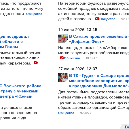
лись, что продолжают
На территории фудкорта развернул
з-за того, что не могут
семейный праздник с модными показ
-отдельности.
активностями, конкурсами и развле
Общество
детей и взрослых.
Общество
17
19 июля 2026
13:15
ев поздравил
В Самаре прошёл семейный
 области с
«Дофамин Фест»
ым Годом
На площадке около ТК «Амбар» вс
замечательный регион,
могли запустить разнообразных воз
 талантливые люди с
Общество
1247
ным характером.
27 июня 2026
12:37
В ТК «Гудок» в Самаре пров
масштабное мероприятие, п
С Волжского района
к празднованию Дня молодё
тречу с учениками
Для гостей были подготовлены масте
 центра «Южный
интерактивные площадки, соревнова
тренинги, ярмарка вакансий и презе
ти до школьников
образовательных организаций Сама
сного поведения на
Общество
2972
рования льда.
В