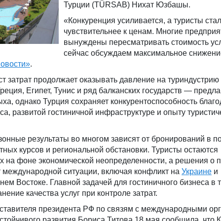
Турции (TÜRSAB) Нихат Юзбашы.
«Конкуренция усиливается, а туристы ста
чувствительнее к ценам. Многие предприя
вынуждены пересматривать стоимость усл
сейчас обсуждаем максимальное снижени
овости»
.
ст затрат продолжает оказывать давление на туриндустрию
еция, Египет, Тунис и ряд балканских государств — предл
ха, однако Турция сохраняет конкурентоспособность благо
а, развитой гостиничной инфраструктуре и опыту туристич
езонные результаты во многом зависят от бронирований в 
тных курсов и региональной обстановки. Туристы остаются
х на фоне экономической неопределенности, а решения о 
т международной ситуации, включая конфликт на
Украине
и
ем Востоке. Главной задачей для гостиничного бизнеса в 
нение качества услуг при контроле затрат.
ставителя президента РФ по связям с международными ор
стойчивого развития Бориса Титова 18 мая сообщила, что 