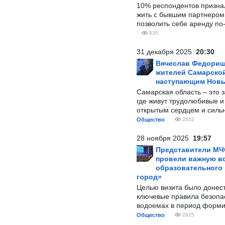
10% респондентов призна
жить с бывшим партнером и
позволить себе аренду по
835
31 декабря 2025
20:30
Вячеслав Федорищ
жителей Самарской
наступающим Нов
Самарская область – это 
где живут трудолюбивые и
открытым сердцем и силь
Общество
2652
28 ноября 2025
19:57
Представители МЧ
провели важную вс
образовательного
город»
Целью визита было донес
ключевые правила безопа
водоемах в период форми
Общество
2825