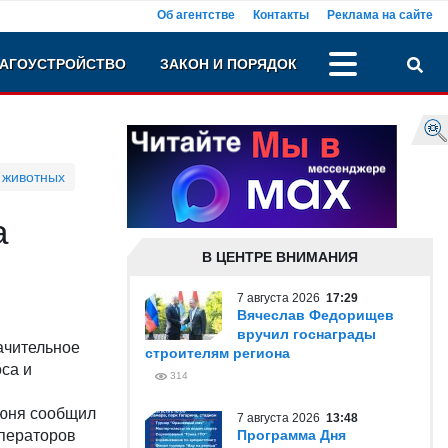
Об агентстве
Контакты
Реклама на сайте
АГОУСТРОЙСТВО
ЗАКОН И ПОРЯДОК
 животных
а
В ЦЕНТРЕ ВНИМАНИЯ
7 августа 2026
17:29
Вячеслав Федорищев
вручил госнаграды
ачительное
строителям региона
оса и
314
июня сообщил
7 августа 2026
13:48
операторов
Программа Дня