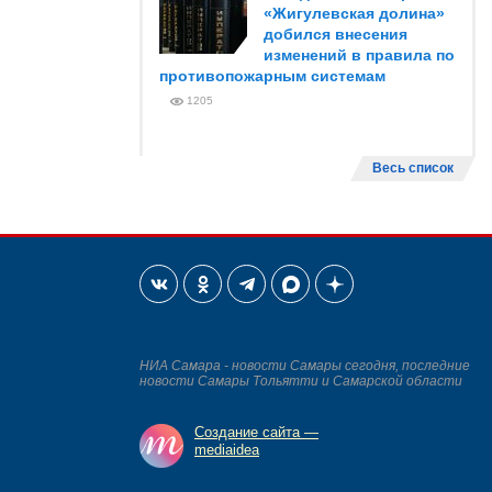
«Жигулевская долина»
добился внесения
изменений в правила по
противопожарным системам
1205
Весь список
НИА Самара - новости Самары сегодня, последние
новости Самары Тольятти и Самарской области
Создание сайта —
mediaidea