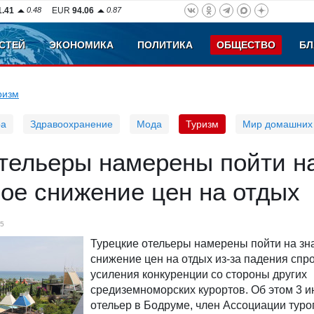
1.41
0.48
EUR
94.06
0.87
СТЕЙ
ЭКОНОМИКА
ПОЛИТИКА
ОБЩЕСТВО
БЛ
ризм
ра
Здравоохранение
Мода
Туризм
Мир домашних
отельеры намерены пойти н
ое снижение цен на отдых
5
Турецкие отельеры намерены пойти на зн
снижение цен на отдых из-за падения спр
усиления конкуренции со стороны других
средиземноморских курортов. Об этом 3 
отельер в Бодруме, член Ассоциации тур