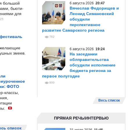
ся большой
6 августа 2026
20:47
Вячеслав Федорищев и
ами, бьюти-
чениями для
Леонид Симановский
обсудили
25
перспективное
развитие Самарского региона
 фестиваль
762
е желающие
6 августа 2026
19:24
душных змеев.
На заседании
облправительства
обсудили исполнение
бюджета региона за
ели
первое полугодие
риуроченное
800
жи: ФОТО
р-классы,
ния,
Весь список
нтации
ры.
ПРЯМАЯ РЕЧЬ/ИНТЕРВЬЮ
есь список