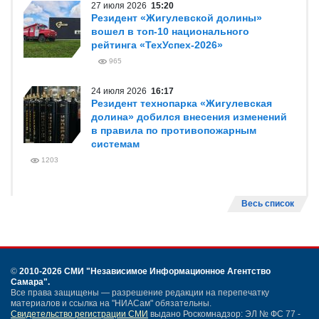
27 июля 2026
15:20
Резидент «Жигулевской долины»
вошел в топ-10 национального
рейтинга «ТехУспех-2026»
965
24 июля 2026
16:17
Резидент технопарка «Жигулевская
долина» добился внесения изменений
в правила по противопожарным
системам
1203
Весь список
©
2010-2026 СМИ
"Независимое Информационное Агентство
Самара"
.
Все права защищены — разрешение редакции на перепечатку
материалов и ссылка на "НИАСам" обязательны.
Свидетельство регистрации СМИ
выдано Роскомнадзор: ЭЛ № ФС 77 -