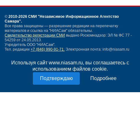
©
2010-2026 СМИ
"Независимое Информационное Агентство
Самара"
.
Все права защищены — разрешение редакции на перепечатку
материалов и ссылка на "НИАСам" обязательны.
Свидетельство регистрации СМИ
выдано Роскомнадзор: ЭЛ № ФС 77 -
54259 от 24.05.2013.
Учредитель ООО "НИАСам".
Тел. редакции
+7 (846) 990-91-71.
Электронная почта: info@niasam.ru
Написать письмо
Используя сайт www.niasam.ru, вы соглашаетесь с
Карта сайта
использованием файлов cookie.
Нашли ошибку?
Политика конфиденциальности
Подробнее
Согласие на обработку персональных данных
18+
НИА Самара - новости Самары сегодня, последние новости Самары
Тольятти и Самарской области