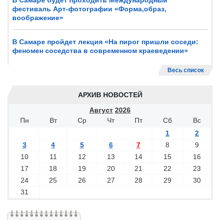
В Самаре будет проходить Международный
фестиваль Арт-фотографии «Форма,образ,
воображение»
В Самаре пройдет лекция «На пирог пришли соседи:
феномен соседства в современном краеведении»
Весь список
АРХИВ НОВОСТЕЙ
Август
2026
Пн
Вт
Ср
Чт
Пт
Сб
Вс
1
2
3
4
5
6
7
8
9
10
11
12
13
14
15
16
17
18
19
20
21
22
23
24
25
26
27
28
29
30
31