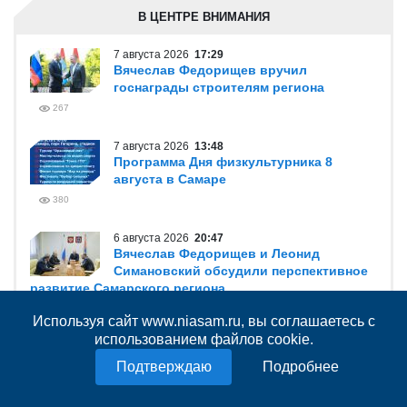
В ЦЕНТРЕ ВНИМАНИЯ
7 августа 2026
17:29
Вячеслав Федорищев вручил
госнаграды строителям региона
267
7 августа 2026
13:48
Программа Дня физкультурника 8
августа в Самаре
380
6 августа 2026
20:47
Вячеслав Федорищев и Леонид
Симановский обсудили перспективное
развитие Самарского региона
744
Используя сайт www.niasam.ru, вы соглашаетесь с
использованием файлов cookie.
6 августа 2026
12:39
Самарская область укрепит
Подробнее
взаимодействие с Республикой Индия
684