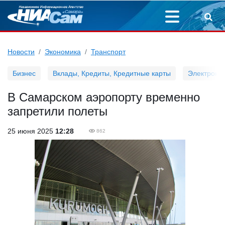
Новости
Экономика
Транспорт
Бизнес
Вклады, Кредиты, Кредитные карты
Электронн
В Самарском аэропорту временно
запретили полеты
25 июня 2025
12:28
862