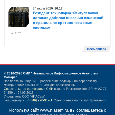
24 июля 2026
16:17
Резидент технопарка «Жигулевская
долина» добился внесения изменений
в правила по противопожарным
системам
1187
Весь список
©
2010-2026 СМИ
"Независимое Информационное Агентство
Самара"
.
Все права защищены — разрешение редакции на перепечатку
материалов и ссылка на "НИАСам" обязательны.
Свидетельство регистрации СМИ
выдано Роскомнадзор: ЭЛ № ФС 77 -
54259 от 24.05.2013.
Учредитель ООО "НИАСам".
Тел. редакции
+7 (846) 990-91-71.
Электронная почта: info@niasam.ru
Написать письмо
Используя сайт www.niasam.ru, вы соглашаетесь с
Карта сайта