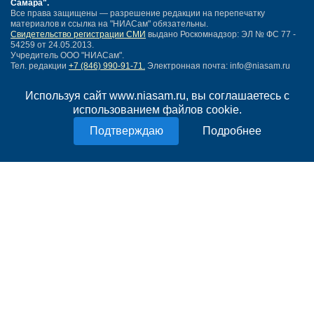
Самара"
.
Все права защищены — разрешение редакции на перепечатку
материалов и ссылка на "НИАСам" обязательны.
Свидетельство регистрации СМИ
выдано Роскомнадзор: ЭЛ № ФС 77 -
54259 от 24.05.2013.
Учредитель ООО "НИАСам".
Тел. редакции
+7 (846) 990-91-71.
Электронная почта: info@niasam.ru
Написать письмо
Используя сайт www.niasam.ru, вы соглашаетесь с
Карта сайта
использованием файлов cookie.
Нашли ошибку?
Политика конфиденциальности
Подробнее
Согласие на обработку персональных данных
18+
НИА Самара - новости Самары сегодня, последние новости Самары
Тольятти и Самарской области
Создание сайта —
mediaidea