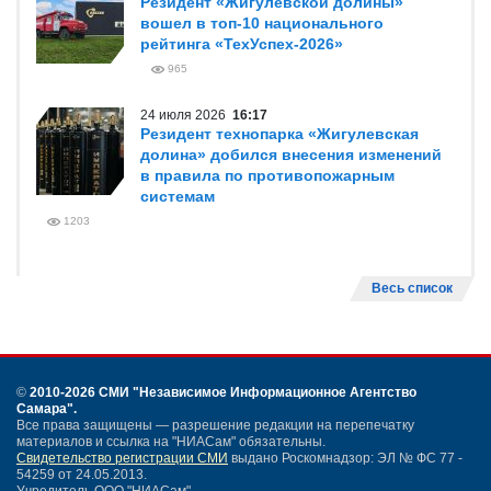
Резидент «Жигулевской долины»
вошел в топ-10 национального
рейтинга «ТехУспех-2026»
965
24 июля 2026
16:17
Резидент технопарка «Жигулевская
долина» добился внесения изменений
в правила по противопожарным
системам
1203
Весь список
©
2010-2026 СМИ
"Независимое Информационное Агентство
Самара"
.
Все права защищены — разрешение редакции на перепечатку
материалов и ссылка на "НИАСам" обязательны.
Свидетельство регистрации СМИ
выдано Роскомнадзор: ЭЛ № ФС 77 -
54259 от 24.05.2013.