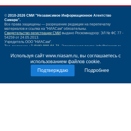
©
2010-2026 СМИ
"Независимое Информационное Агентство
Самара"
.
Все права защищены — разрешение редакции на перепечатку
материалов и ссылка на "НИАСам" обязательны.
Свидетельство регистрации СМИ
выдано Роскомнадзор: ЭЛ № ФС 77 -
54259 от 24.05.2013.
Учредитель ООО "НИАСам".
Тел. редакции
+7 (846) 990-91-71.
Электронная почта: info@niasam.ru
Написать письмо
Используя сайт www.niasam.ru, вы соглашаетесь с
Карта сайта
использованием файлов cookie.
Нашли ошибку?
Подробнее
Политика конфиденциальности
Согласие на обработку персональных данных
18+
НИА Самара - новости Самары сегодня, последние новости Самары
Тольятти и Самарской области