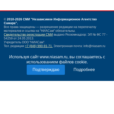
©
2010-2026 СМИ
"Независимое Информационное Агентство
Самара"
.
Все права защищены — разрешение редакции на перепечатку
материалов и ссылка на "НИАСам" обязательны.
Свидетельство регистрации СМИ
выдано Роскомнадзор: ЭЛ № ФС 77 -
54259 от 24.05.2013.
Учредитель ООО "НИАСам".
Тел. редакции
+7 (846) 990-91-71.
Электронная почта: info@niasam.ru
Написать письмо
Используя сайт www.niasam.ru, вы соглашаетесь с
Карта сайта
использованием файлов cookie.
Нашли ошибку?
Политика конфиденциальности
Подробнее
Согласие на обработку персональных данных
18+
НИА Самара - новости Самары сегодня, последние новости Самары
Тольятти и Самарской области