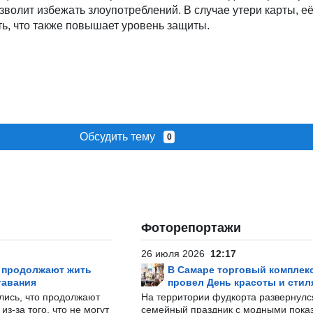
зволит избежать злоупотреблений. В случае утери карты, е
ь, что также повышает уровень защиты.
Обсудить тему
0
Фоторепортажи
26 июля 2026
12:17
р продолжают жить
В Самаре торговый комплек
тавания
провел День красоты и стил
лись, что продолжают
На территории фудкорта развернул
з-за того, что не могут
семейный праздник с модными показ