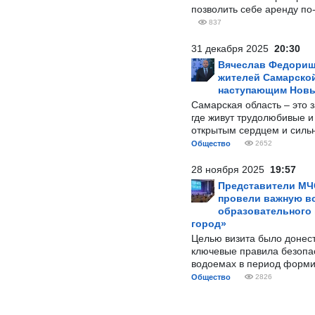
позволить себе аренду по
837
31 декабря 2025
20:30
Вячеслав Федорищ
жителей Самарской
наступающим Нов
Самарская область – это 
где живут трудолюбивые и
открытым сердцем и силь
Общество
2652
28 ноября 2025
19:57
Представители МЧ
провели важную вс
образовательного
город»
Целью визита было донес
ключевые правила безопа
водоемах в период форми
Общество
2826