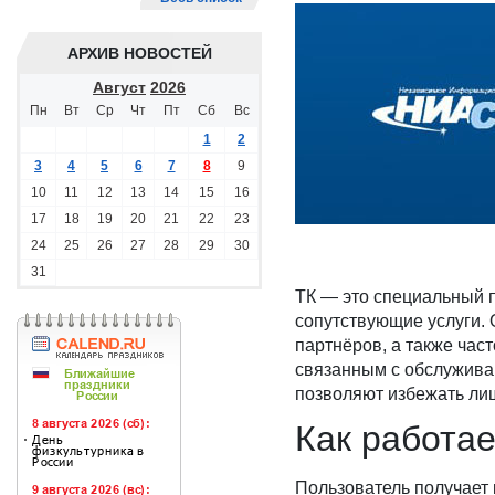
АРХИВ НОВОСТЕЙ
Август
2026
Пн
Вт
Ср
Чт
Пт
Сб
Вс
1
2
3
4
5
6
7
8
9
10
11
12
13
14
15
16
17
18
19
20
21
22
23
24
25
26
27
28
29
30
31
ТК — это специальный п
сопутствующие услуги. 
партнёров, а также час
связанным с обслуживан
позволяют избежать ли
Как работае
Пользователь получает 