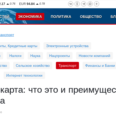
2.17
0.76
EUR
94.84
0.78
СТЕЙ
ЭКОНОМИКА
ПОЛИТИКА
ОБЩЕСТВО
БЛ
ранспорт
иты, Кредитные карты
Электронные устройства
и
Налоги
Наука
Нацпроекты
Новости компаний
ство
Сельское хозяйство
Транспорт
Финансы и Банки
Интернет технологии
карта: что это и преимуще
са
86