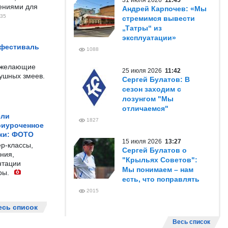
31 июля 2026
11:45
чениями для
Андрей Карпочев: «Мы
35
стремимся вывести
„Татры“ из
эксплуатации»
 фестиваль
1088
е желающие
25 июля 2026
11:42
душных змеев.
Сергей Булатов: В
сезон заходим с
лозунгом "Мы
отличаемся"
ели
1827
риуроченное
жи: ФОТО
15 июля 2026
13:27
р-классы,
Сергей Булатов о
ния,
"Крыльях Советов":
нтации
Мы понимаем – нам
ры.
есть, что поправлять
2015
есь список
Весь список