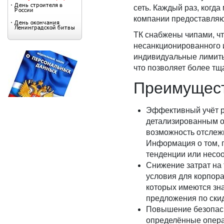
сеть. Каждый раз, когд
компании предоставляю
ТК снабжены чипами, чт
несанкционированного и
индивидуальные лимиты 
что позволяет более тщ
Преимущест
Эффективный учёт ра
детализированным от
возможность отслеж
Информация о том, г
тенденции или несоо
Снижение затрат на
условия для корпора
которых имеются зна
предложения по скид
Повышение безопасн
определённые опера