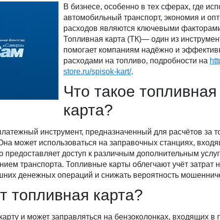
В бизнесе, особенно в тех сферах, где исп
автомобильный транспорт, экономия и оп
расходов являются ключевыми факторами
Топливная карта (ТК)— один из инструмен
помогает компаниям надёжно и эффектив
расходами на топливо, подробности на
htt
store.ru/spisok-kart/
.
Что такое топливная
карта?
латежный инструмент, предназначенный для расчётов за т
Она может использоваться на заправочных станциях, входя
то предоставляет доступ к различным дополнительным услуг
ием транспорта. Топливные карты облегчают учёт затрат н
шних денежных операций и снижать вероятность мошеннич
т топливная карта?
карту и может заправляться на бензоколонках, входящих в