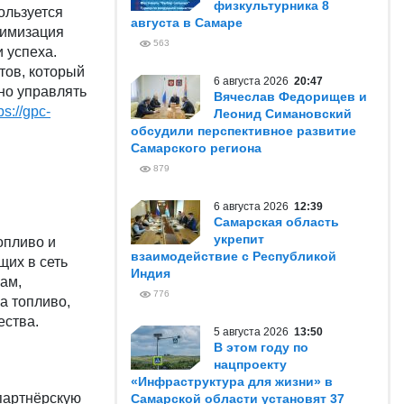
физкультурника 8
ользуется
августа в Самаре
тимизация
563
 успеха.
тов, который
6 августа 2026
20:47
но управлять
Вячеслав Федорищев и
ps://gpc-
Леонид Симановский
обсудили перспективное развитие
Самарского региона
879
6 августа 2026
12:39
Самарская область
укрепит
опливо и
взаимодействие с Республикой
щих в сеть
Индия
ам,
776
а топливо,
ества.
5 августа 2026
13:50
В этом году по
нацпроекту
«Инфраструктура для жизни» в
 партнёрскую
Самарской области установят 37