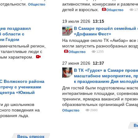
-отдельности.
активностями, конкурсами и развле
Общество
детей и взрослых.
Общество
17
19 июля 2026
13:15
ев поздравил
В Самаре прошёл семейный
 области с
«Дофамин Фест»
ым Годом
На площадке около ТК «Амбар» вс
замечательный регион,
могли запустить разнообразных воз
 талантливые люди с
Общество
1255
ным характером.
27 июня 2026
12:37
В ТК «Гудок» в Самаре пров
масштабное мероприятие, п
С Волжского района
к празднованию Дня молодё
тречу с учениками
Для гостей были подготовлены масте
 центра «Южный
интерактивные площадки, соревнова
тренинги, ярмарка вакансий и презе
ти до школьников
образовательных организаций Сама
сного поведения на
Общество
2980
рования льда.
В
Весь список