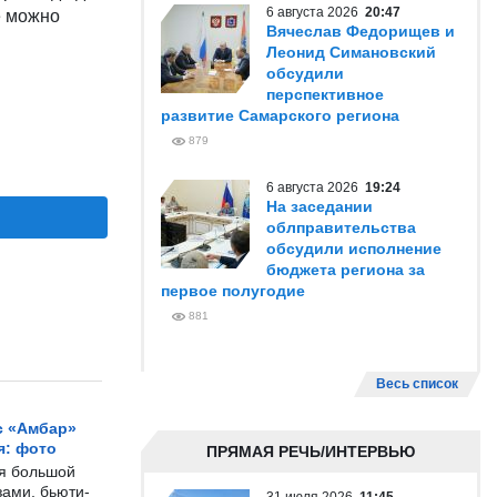
6 августа 2026
20:47
ё можно
Вячеслав Федорищев и
Леонид Симановский
обсудили
перспективное
развитие Самарского региона
879
6 августа 2026
19:24
На заседании
облправительства
обсудили исполнение
бюджета региона за
первое полугодие
881
Весь список
с «Амбар»
я: фото
ПРЯМАЯ РЕЧЬ/ИНТЕРВЬЮ
ся большой
ами, бьюти-