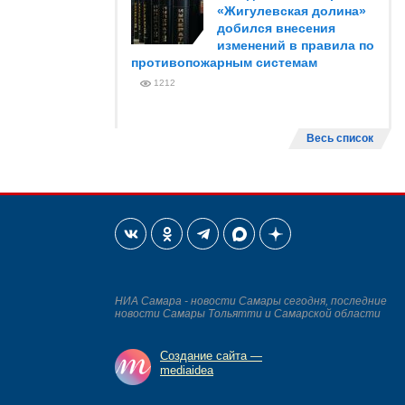
«Жигулевская долина»
добился внесения
изменений в правила по
противопожарным системам
1212
Весь список
НИА Самара - новости Самары сегодня, последние
новости Самары Тольятти и Самарской области
Создание сайта —
mediaidea