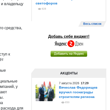
светофоров
 и владельцу
928
Весь список
го средства,
Добавь себе виджет!
ступ к
ёт
ные
АКЦЕНТЫ
ециальные
7 августа 2026
17:29
мпаний, у
Вячеслав Федорищев
чают
вручил госнаграды
строителям региона
ы.
на
650
 расхода для