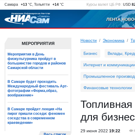
Самара
+13
°C, Тольятти
+14
°C
Курсы валют ЦБ РФ:
USD
8
ЛЕНТА НОВО
Новости
Экономика
Т
МЕРОПРИЯТИЯ
Бизнес
Вклады, Кред
Мероприятия в День
физкультурника пройдут в
большинстве городов и районов
Интернет и коммуникаци
Самарской области
Промышленное производ
В Самаре будет проходить
Международный фестиваль Арт-
Финансовые технологии
фотографии «Форма,образ,
воображение»
Топливная 
В Самаре пройдет лекция «На
для бизне
пирог пришли соседи: феномен
соседства в современном
краеведении»
29 июня 2022
19:22
Весь список