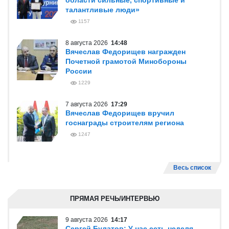
области сильные, спортивные и
талантливые люди»
1157
8 августа 2026
14:48
Вячеслав Федорищев награжден
Почетной грамотой Минобороны
России
1229
7 августа 2026
17:29
Вячеслав Федорищев вручил
госнаграды строителям региона
1247
Весь список
ПРЯМАЯ РЕЧЬ/ИНТЕРВЬЮ
9 августа 2026
14:17
Сергей Булатов: У нас есть неделя