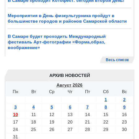
В Самаре проходит Котофест: сегодня второй день!
Мероприятия в День физкультурника пройдут в
большинстве городов и районов Самарской области
В Самаре будет проходить Международный
фестиваль Арт-фотографии «Форма,образ,
воображение»
Весь список
АРХИВ НОВОСТЕЙ
Август
2026
Пн
Вт
Ср
Чт
Пт
Сб
Вс
1
2
3
4
5
6
7
8
9
10
11
12
13
14
15
16
17
18
19
20
21
22
23
24
25
26
27
28
29
30
31