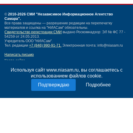
©
2010-2026 СМИ
"Независимое Информационное Агентство
Самара"
.
Все права защищены — разрешение редакции на перепечатку
материалов и ссылка на "НИАСам" обязательны.
Свидетельство регистрации СМИ
выдано Роскомнадзор: ЭЛ № ФС 77 -
54259 от 24.05.2013.
Учредитель ООО "НИАСам".
Тел. редакции
+7 (846) 990-91-71.
Электронная почта: info@niasam.ru
Написать письмо
Карта сайта
Нашли ошибку?
Используя сайт www.niasam.ru, вы соглашаетесь с
Политика конфиденциальности
использованием файлов cookie.
Согласие на обработку персональных данных
18+
Подробнее
НИА Самара - новости Самары сегодня, последние новости Самары
Тольятти и Самарской области