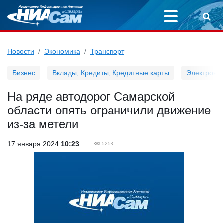
Новости
Экономика
Транспорт
Бизнес
Вклады, Кредиты, Кредитные карты
Электронн
На ряде автодорог Самарской
области опять ограничили движение
из-за метели
17 января 2024
10:23
5253