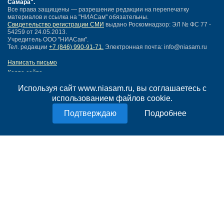
Самара"
.
Все права защищены — разрешение редакции на перепечатку
материалов и ссылка на "НИАСам" обязательны.
Свидетельство регистрации СМИ
выдано Роскомнадзор: ЭЛ № ФС 77 -
54259 от 24.05.2013.
Учредитель ООО "НИАСам".
Тел. редакции
+7 (846) 990-91-71.
Электронная почта: info@niasam.ru
Написать письмо
Карта сайта
Нашли ошибку?
Используя сайт www.niasam.ru, вы соглашаетесь с
Политика конфиденциальности
использованием файлов cookie.
Согласие на обработку персональных данных
18+
Подробнее
НИА Самара - новости Самары сегодня, последние новости Самары
Тольятти и Самарской области
Создание сайта —
mediaidea