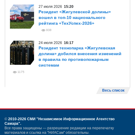
27 июля 2026
15:20
Резидент «Жигулевской долины»
вошел в топ-10 национального
рейтинга «ТехУспех-2026»
938
24 июля 2026
16:17
Резидент технопарка «Жигулевская
долина» добился внесения изменений
в правила по противопожарным
системам
1175
Весь список
©
2010-2026 СМИ
"Независимое Информационное Агентство
Самара"
.
Все права защищены — разрешение редакции на перепечатку
материалов и ссылка на "НИАСам" обязательны.