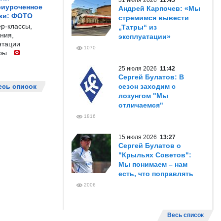
31 июля 2026
11:45
риуроченное
Андрей Карпочев: «Мы
жи: ФОТО
стремимся вывести
р-классы,
„Татры“ из
ния,
эксплуатации»
нтации
1070
ры.
25 июля 2026
11:42
Сергей Булатов: В
есь список
сезон заходим с
лозунгом "Мы
отличаемся"
1816
15 июля 2026
13:27
Сергей Булатов о
"Крыльях Советов":
Мы понимаем – нам
есть, что поправлять
2006
Весь список