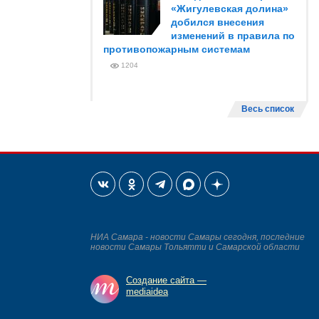
«Жигулевская долина»
добился внесения
изменений в правила по
противопожарным системам
1204
Весь список
НИА Самара - новости Самары сегодня, последние
новости Самары Тольятти и Самарской области
Создание сайта —
mediaidea