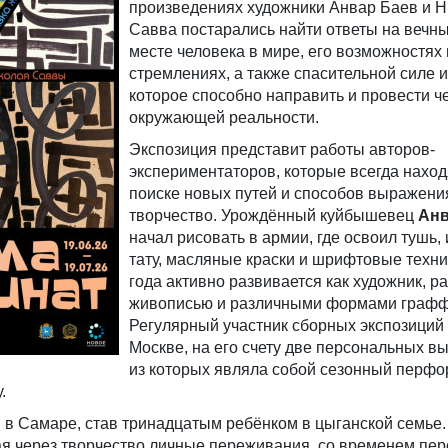
произведениях художники Анвар Баев и 
Савва постарались найти ответы на вечн
месте человека в мире, его возможностях 
стремлениях, а также спасительной силе и
которое способно направить и провести ч
окружающей реальности.
Экспозиция представит работы авторов-
экспериментаторов, которые всегда наход
поиске новых путей и способов выражени
творчество. Урождённый куйбышевец
Анв
начал рисовать в армии, где освоил тушь, 
тату, масляные краски и шрифтовые техни
года активно развивается как художник, ра
живописью и различными формами графф
Регулярный участник сборных экспозиций
Москве, на его счету две персональных вы
из которых являла собой сезонный перфо
.
в Самаре, став тринадцатым ребёнком в цыганской семье. 
ая через творчество личные переживания, со временем пе