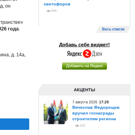
светофоров
д, он
839
странстве»
026 года
.
Весь список
Добавь себе виджет!
на, д. 14а,
АКЦЕНТЫ
7 августа 2026
17:29
Вячеслав Федорищев
вручил госнаграды
строителям региона
202