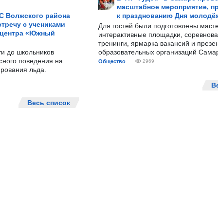
масштабное мероприятие, п
С Волжского района
к празднованию Дня молодё
тречу с учениками
Для гостей были подготовлены масте
 центра «Южный
интерактивные площадки, соревнова
тренинги, ярмарка вакансий и презе
ти до школьников
образовательных организаций Сама
сного поведения на
Общество
2969
рования льда.
В
Весь список