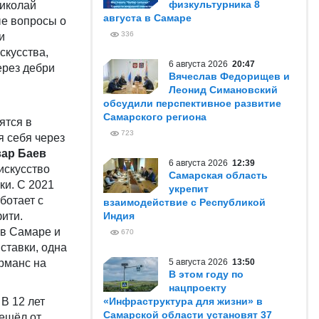
физкультурника 8
Николай
августа в Самаре
ые вопросы о
336
и
скусства,
6 августа 2026
20:47
ерез дебри
Вячеслав Федорищев и
Леонид Симановский
обсудили перспективное развитие
Самарского региона
ятся в
723
я себя через
ар Баев
6 августа 2026
12:39
искусство
Самарская область
ки. С 2021
укрепит
ботает с
взаимодействие с Республикой
ити.
Индия
 в Самаре и
670
ставки, одна
рманс на
5 августа 2026
13:50
В этом году по
нацпроекту
В 12 лет
«Инфраструктура для жизни» в
Самарской области установят 37
решёл от