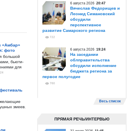
6 августа 2026
20:47
Вячеслав Федорищев и
Леонид Симановский
обсудили
перспективное
развитие Самарского региона
722
с «Амбар»
6 августа 2026
19:24
я: фото
На заседании
ся большой
облправительства
ами, бьюти-
обсудили исполнение
чениями для
бюджета региона за
24
первое полугодие
760
 фестиваль
е желающие
Весь список
душных змеев.
ПРЯМАЯ РЕЧЬ/ИНТЕРВЬЮ
ели