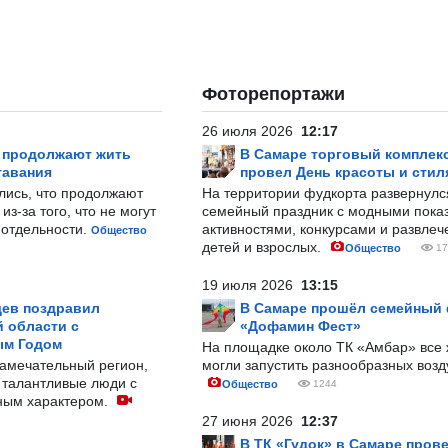
Фоторепортажи
26 июля 2026
12:17
р продолжают жить
В Самаре торговый комплек
тавания
провел День красоты и стил
лись, что продолжают
На территории фудкорта развернул
з-за того, что не могут
семейный праздник с модными показ
-отдельности.
активностями, конкурсами и развле
Общество
детей и взрослых.
Общество
17
19 июля 2026
13:15
ев поздравил
В Самаре прошёл семейный
 области с
«Дофамин Фест»
ым Годом
На площадке около ТК «Амбар» вс
замечательный регион,
могли запустить разнообразных воз
 талантливые люди с
Общество
1244
ным характером.
27 июня 2026
12:37
В ТК «Гудок» в Самаре пров