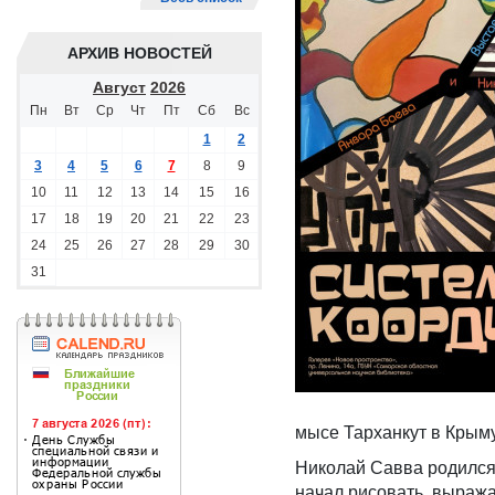
АРХИВ НОВОСТЕЙ
Август
2026
Пн
Вт
Ср
Чт
Пт
Сб
Вс
1
2
3
4
5
6
7
8
9
10
11
12
13
14
15
16
17
18
19
20
21
22
23
24
25
26
27
28
29
30
31
мысе Тарханкут в Крыму
Николай Савва родился 
начал рисовать, выраж