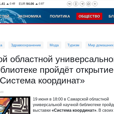
1.41
0.48
EUR
94.06
0.87
СТЕЙ
ЭКОНОМИКА
ПОЛИТИКА
ОБЩЕСТВО
БЛ
ра
Здравоохранение
Мода
Туризм
Мир домашних
ой областной универсально
блиотеке пройдёт открытие
«Система координат»
820
19 июня в 18:00 в Самарской областной
универсальной научной библиотеке пройд
выставки
«Система координат»
. В своих