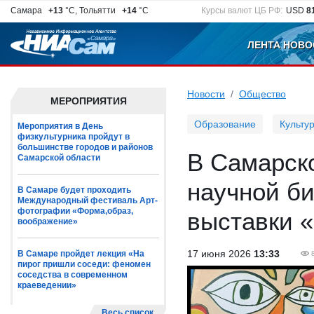
Самара
+13
°C, Тольятти
+14
°C
Курсы валют ЦБ РФ:
USD
8
ЛЕНТА НОВО
Новости
Общество
МЕРОПРИЯТИЯ
Образование
Культу
Мероприятия в День
физкультурника пройдут в
большинстве городов и районов
В Самарск
Самарской области
научной би
В Самаре будет проходить
Международный фестиваль Арт-
фотографии «Форма,образ,
выставки 
воображение»
17 июня 2026
13:33
В Самаре пройдет лекция «На
пирог пришли соседи: феномен
соседства в современном
краеведении»
Весь список