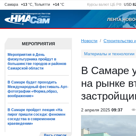
Самара
+13
°C, Тольятти
+14
°C
Курсы валют ЦБ РФ:
USD
8
ЛЕНТА НОВО
Новости
Строительство 
МЕРОПРИЯТИЯ
Материалы и технологии
Мероприятия в День
физкультурника пройдут в
большинстве городов и районов
В Самаре 
Самарской области
на рынке в
В Самаре будет проходить
Международный фестиваль Арт-
фотографии «Форма,образ,
застройщи
воображение»
2 апреля 2025
09:37
В Самаре пройдет лекция «На
пирог пришли соседи: феномен
соседства в современном
краеведении»
Весь список