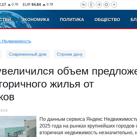
2.17
0.76
EUR
94.84
0.78
СТЕЙ
ЭКОНОМИКА
ПОЛИТИКА
ОБЩЕСТВО
БЛ
и Недвижимость
Современный дом
Строим дачу
увеличился объем предлож
торичного жилья от
ков
3376
По данным сервиса Яндекс Недвижимость
2025 года на рынках крупнейших городов
вторичная недвижимость незначительно, 