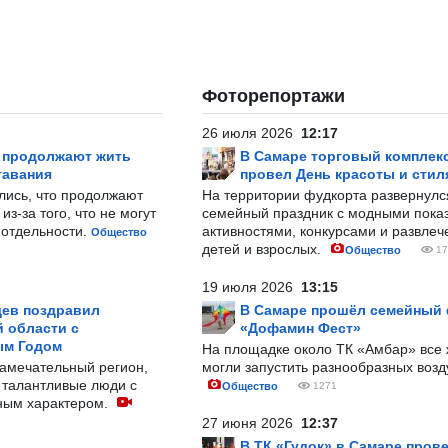
Фоторепортажи
26 июля 2026
12:17
р продолжают жить
В Самаре торговый комплек
тавания
провел День красоты и стил
лись, что продолжают
На территории фудкорта развернул
з-за того, что не могут
семейный праздник с модными показ
-отдельности.
активностями, конкурсами и развле
Общество
детей и взрослых.
Общество
17
19 июля 2026
13:15
ев поздравил
В Самаре прошёл семейный
 области с
«Дофамин Фест»
ым Годом
На площадке около ТК «Амбар» вс
замечательный регион,
могли запустить разнообразных воз
 талантливые люди с
Общество
1271
ным характером.
27 июня 2026
12:37
В ТК «Гудок» в Самаре пров