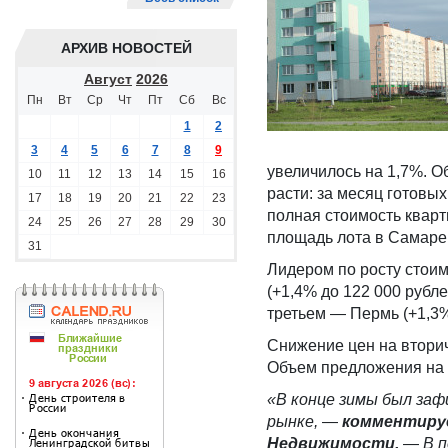
АРХИВ НОВОСТЕЙ
Август
2026
Пн
Вт
Ср
Чт
Пт
Сб
Вс
1
2
3
4
5
6
7
8
9
увеличилось на 1,7%. 
10
11
12
13
14
15
16
расти: за месяц готовы
17
18
19
20
21
22
23
полная стоимость кварт
24
25
26
27
28
29
30
площадь лота в Самаре 
31
Лидером по росту стоим
(+1,4% до 122 000 рубл
третьем — Пермь (+1,3%
Снижение цен на вторич
Объем предложения на 
«В конце зимы был заф
рынке,
—
комментируе
Недвижимости.
—
В 