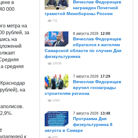
Вячеслав Федорищев
цене в
награжден Почетной
40 000
грамотой Минобороны России
711
го метра на
0 рублей, за
8 августа 2026
12:00
Вячеслав Федорищев
шись на
обратился к жителям
едложений
Самарской области по случаю Дня
олжает
физкультурника
 Средняя
10036
 а средняя
7 августа 2026
17:29
Вячеслав Федорищев
 Краснодар
вручил госнаграды
рублей), на
строителям региона
1064
гаполисов.
2,9%.
7 августа 2026
13:48
Программа Дня
физкультурника 8
с
августа в Самаре
купателей к
850