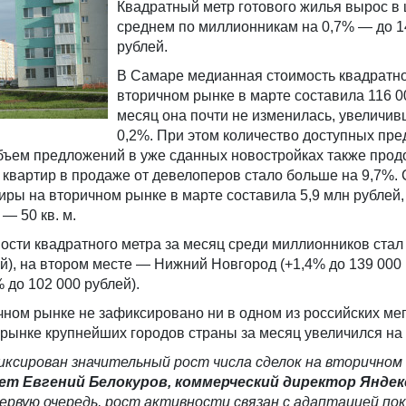
Квадратный метр готового жилья вырос в 
среднем по миллионникам на 0,7% — до 1
рублей.
В Самаре медианная стоимость квадратно
вторичном рынке в марте составила 116 00
месяц она почти не изменилась, увеличив
0,2%. При этом количество доступных пр
Объем предложений в уже сданных новостройках также прод
х квартир в продаже от девелоперов стало больше на 9,7%.
иры на вторичном рынке в марте составила 5,9 млн рублей,
— 50 кв. м.
ости квадратного метра за месяц среди миллионников стал
ей), на втором месте — Нижний Новгород (+1,4% до 139 000 
 до 102 000 рублей).
ном рынке не зафиксировано ни в одном из российских ме
рынке крупнейших городов страны за месяц увеличился на 
иксирован значительный рост числа сделок на вторичном
т Евгений Белокуров, коммерческий директор Яндек
первую очередь, рост активности связан с адаптацией по