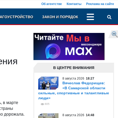
Об агентстве
Контакты
Реклама на сайте
АГОУСТРОЙСТВО
ЗАКОН И ПОРЯДОК
ения
В ЦЕНТРЕ ВНИМАНИЯ
8 августа 2026
18:27
Вячеслав Федорищев:
«В Самарской области
сильные, спортивные и талантливые
люди»
, в марте
605
 страны
но дорожала.
8 августа 2026
14:48