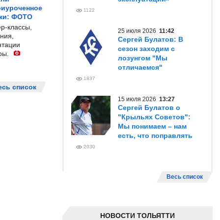
риуроченное
1122
жи: ФОТО
р-классы,
25 июля 2026
11:42
ния,
Сергей Булатов: В
нтации
сезон заходим с
ры.
лозунгом "Мы
отличаемся"
1837
есь список
15 июля 2026
13:27
Сергей Булатов о
"Крыльях Советов":
Мы понимаем – нам
есть, что поправлять
2030
Весь список
НОВОСТИ ТОЛЬЯТТИ