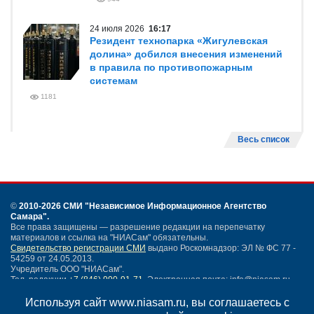
24 июля 2026
16:17
Резидент технопарка «Жигулевская
долина» добился внесения изменений
в правила по противопожарным
системам
1181
Весь список
©
2010-2026 СМИ
"Независимое Информационное Агентство
Самара"
.
Все права защищены — разрешение редакции на перепечатку
материалов и ссылка на "НИАСам" обязательны.
Свидетельство регистрации СМИ
выдано Роскомнадзор: ЭЛ № ФС 77 -
54259 от 24.05.2013.
Учредитель ООО "НИАСам".
Тел. редакции
+7 (846) 990-91-71.
Электронная почта: info@niasam.ru
Написать письмо
Используя сайт www.niasam.ru, вы соглашаетесь с