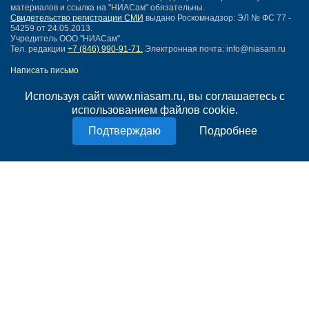
материалов и ссылка на "НИАСам" обязательны.
Свидетельство регистрации СМИ
выдано Роскомнадзор: ЭЛ № ФС 77 -
54259 от 24.05.2013.
Учредитель ООО "НИАСам".
Тел. редакции
+7 (846) 990-91-71.
Электронная почта: info@niasam.ru
Написать письмо
Карта сайта
Используя сайт www.niasam.ru, вы соглашаетесь с
Нашли ошибку?
использованием файлов cookie.
Политика конфиденциальности
Согласие на обработку персональных данных
Подробнее
18+
НИА Самара - новости Самары сегодня, последние новости Самары
Тольятти и Самарской области
Создание сайта —
mediaidea