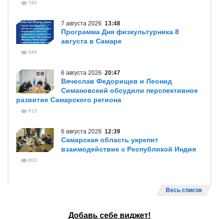
760
7 августа 2026
13:48
Программа Дня физкультурника 8
августа в Самаре
646
6 августа 2026
20:47
Вячеслав Федорищев и Леонид
Симановский обсудили перспективное
развитие Самарского региона
915
6 августа 2026
12:39
Самарская область укрепит
взаимодействие с Республикой Индия
802
Весь список
Добавь себе виджет!