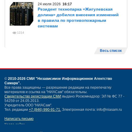
24 июля 2026
16:17
Резидент технопарка «Жигулевская
долина» добился внесения изменений
в правила по противопожарным
системам
1214
Весь список
©
2010-2026 СМИ
"Независимое Информационное Агентство
Самара"
.
Все права защищены — разрешение редакции на перепечатку
материалов и ссылка на "НИАСам" обязательны.
Свидетельство регистрации СМИ
выдано Роскомнадзор: ЭЛ № ФС 77 -
54259 от 24.05.2013.
Учредитель ООО "НИАСам".
Тел. редакции
+7 (846) 990-91-71.
Электронная почта: info@niasam.ru
Написать письмо
Карта сайта
Нашли ошибку?