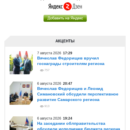
АКЦЕНТЫ
7 августа 2026
17:29
Вячеслав Федорищев вручил
госнаграды строителям региона
757
6 августа 2026
20:47
Вячеслав Федорищев и Леонид
Симановский обсудили перспективное
развитие Самарского региона
913
6 августа 2026
19:24
На заседании облправительства
обсудили исполнение бюджета региона