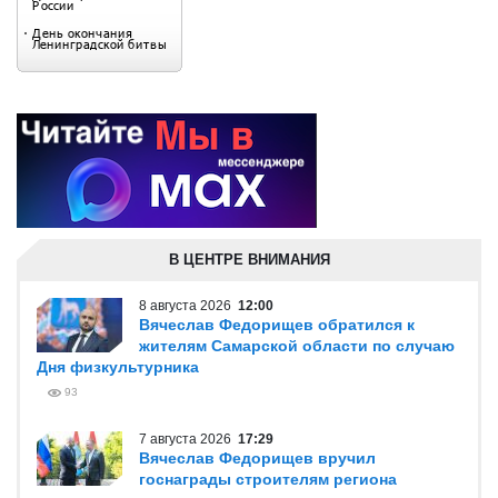
В ЦЕНТРЕ ВНИМАНИЯ
8 августа 2026
12:00
Вячеслав Федорищев обратился к
жителям Самарской области по случаю
Дня физкультурника
93
7 августа 2026
17:29
Вячеслав Федорищев вручил
госнаграды строителям региона