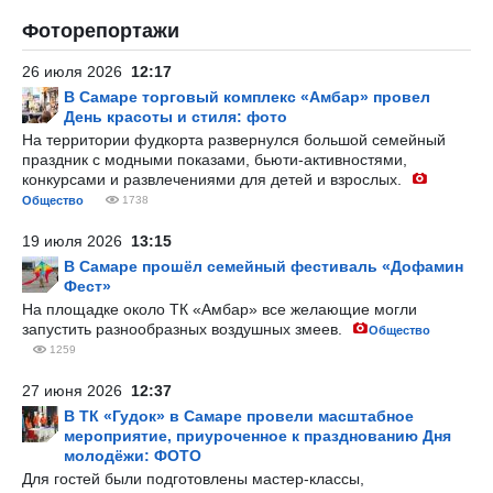
Фоторепортажи
26 июля 2026
12:17
В Самаре торговый комплекс «Амбар» провел
День красоты и стиля: фото
На территории фудкорта развернулся большой семейный
праздник с модными показами, бьюти-активностями,
конкурсами и развлечениями для детей и взрослых.
Общество
1738
19 июля 2026
13:15
В Самаре прошёл семейный фестиваль «Дофамин
Фест»
На площадке около ТК «Амбар» все желающие могли
запустить разнообразных воздушных змеев.
Общество
1259
27 июня 2026
12:37
В ТК «Гудок» в Самаре провели масштабное
мероприятие, приуроченное к празднованию Дня
молодёжи: ФОТО
Для гостей были подготовлены мастер-классы,