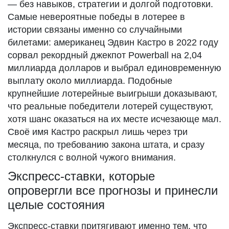
— без навыков, стратегии и долгой подготовки.
Самые невероятные победы в лотерее в
истории связаны именно со случайными
билетами: американец Эдвин Кастро в 2022 году
сорвал рекордный джекпот Powerball на 2,04
миллиарда долларов и выбрал единовременную
выплату около миллиарда. Подобные
крупнейшие лотерейные выигрыши доказывают,
что реальные победители лотерей существуют,
хотя шанс оказаться на их месте исчезающе мал.
Своё имя Кастро раскрыл лишь через три
месяца, по требованию закона штата, и сразу
столкнулся с волной чужого внимания.
Экспресс-ставки, которые
опровергли все прогнозы и принесли
целые состояния
Экспресс-ставки притягивают именно тем, что