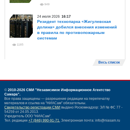
949
24 июля 2026
16:17
Резидент технопарка «Жигулевская
долина» добился внесения изменений
в правила по противопожарным
системам
1185
Весь список
©
2010-2026 СМИ
"Независимое Информационное Агентство
Самара"
.
Все права защищены — разрешение редакции на перепечатку
материалов и ссылка на "НИАСам" обязательны.
Свидетельство регистрации СМИ
выдано Роскомнадзор: ЭЛ № ФС 77 -
54259 от 24.05.2013.
Учредитель ООО "НИАСам".
Тел. редакции
+7 (846) 990-91-71.
Электронная почта: info@niasam.ru
Написать письмо