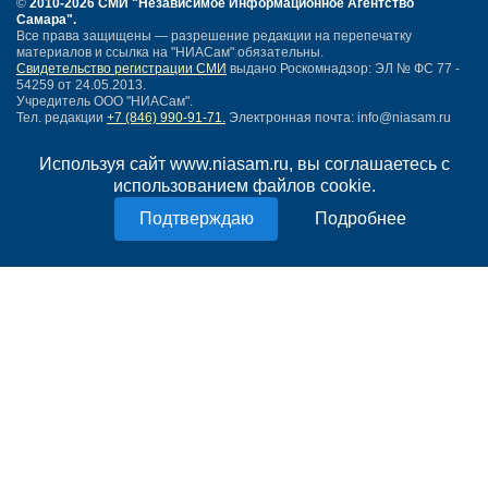
©
2010-2026 СМИ
"Независимое Информационное Агентство
Самара"
.
Все права защищены — разрешение редакции на перепечатку
материалов и ссылка на "НИАСам" обязательны.
Свидетельство регистрации СМИ
выдано Роскомнадзор: ЭЛ № ФС 77 -
54259 от 24.05.2013.
Учредитель ООО "НИАСам".
Тел. редакции
+7 (846) 990-91-71.
Электронная почта: info@niasam.ru
Написать письмо
Используя сайт www.niasam.ru, вы соглашаетесь с
Карта сайта
использованием файлов cookie.
Нашли ошибку?
Политика конфиденциальности
Подробнее
Согласие на обработку персональных данных
18+
НИА Самара - новости Самары сегодня, последние новости Самары
Тольятти и Самарской области
Создание сайта —
mediaidea