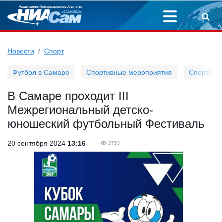
Новости
Спорт
Футбол в Самаре
Спортивные мероприятия
Спортивн
В Самаре проходит III
Межрегиональный детско-
юношеский футбольный Фестиваль
20 сентября 2024
13:16
2753