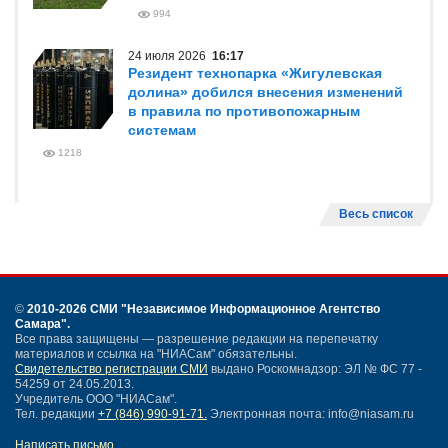
994
24 июля 2026
16:17
Резидент технопарка «Жигулевская
долина» добился внесения изменений
в правила по противопожарным
системам
1218
Весь список
©
2010-2026 СМИ
"Независимое Информационное Агентство
Самара"
.
Все права защищены — разрешение редакции на перепечатку
материалов и ссылка на "НИАСам" обязательны.
Свидетельство регистрации СМИ
выдано Роскомнадзор: ЭЛ № ФС 77 -
54259 от 24.05.2013.
Учредитель ООО "НИАСам".
Тел. редакции
+7 (846) 990-91-71.
Электронная почта: info@niasam.ru
Написать письмо