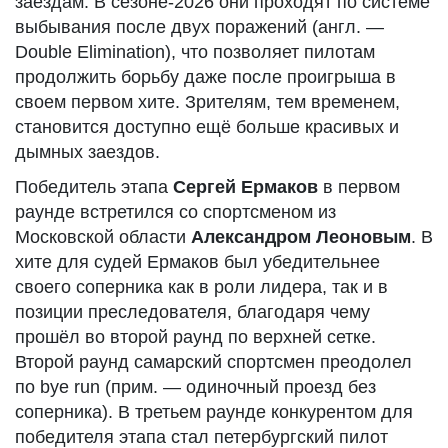
заездам. В сезоне-2026 они проходят по системе
выбывания после двух поражений (англ. —
Double Elimination), что позволяет пилотам
продолжить борьбу даже после проигрыша в
своем первом хите. Зрителям, тем временем,
становится доступно ещё больше красивых и
дымных заездов.
Победитель этапа
Сергей Ермаков
в первом
раунде встретился со спортсменом из
Московской области
Александром Леоновым
. В
хите для судей Ермаков был убедительнее
своего соперника как в роли лидера, так и в
позиции преследователя, благодаря чему
прошёл во второй раунд по верхней сетке.
Второй раунд самарский спортсмен преодолел
по bye run (прим. — одиночный проезд без
соперника). В третьем раунде конкурентом для
победителя этапа стал петербургский пилот