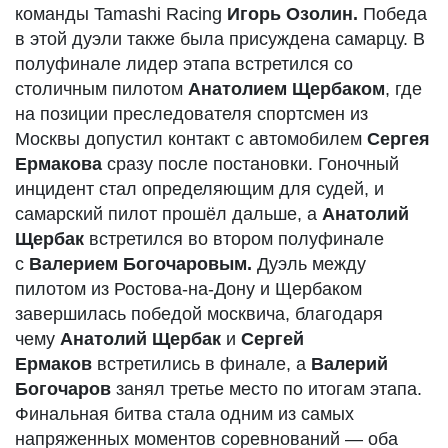
команды Tamashi Racing
Игорь Озолин.
Победа
в этой дуэли также была присуждена самарцу. В
полуфинале лидер этапа встретился со
столичным пилотом
Анатолием Щербаком
, где
на позиции преследователя спортсмен из
Москвы допустил контакт с автомобилем
Сергея
Ермакова
сразу после постановки. Гоночный
инцидент стал определяющим для судей, и
самарский пилот прошёл дальше, а
Анатолий
Щербак
встретился во втором полуфинале
с
Валерием Богочаровым.
Дуэль между
пилотом из Ростова-на-Дону и Щербаком
завершилась победой москвича, благодаря
чему
Анатолий Щербак
и
Сергей
Ермаков
встретились в финале, а
Валерий
Богочаров
занял третье место по итогам этапа.
Финальная битва стала одним из самых
напряженных моментов соревнований — оба