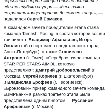
серьёзном спорте эмоции обычно остаются
где-то глубоко внутри — здесь важно
сохранять концентрацию до самого конца»,
—
поделился
Сергей Ермаков.
В командном зачёте победителем этапа стала
команда Tamashi Racing, в состав которой вошли
три пилота:
Владимир Афанасьев, Игорь
Озолин
(оба спортсмена представляют город
Санкт-Петербург), а также
Станислав
Антропов
(г. Омск). «Серебро» взяла команда
STAR PËR STARS AIMOL, которую
представляют:
Дмитрий Добровольский
(г.
Москва),
Сергей Корнеев
(г. Екатеринбург)
и
Владислав Ерофеев
(г. Георгиевск).
«Бронзовый» призёр командного зачёта команда
«ЦМРБанк» в рамках третьего этапа была
представлена одним пилотом —
Русланом
Арефьевым
(г. Москва).