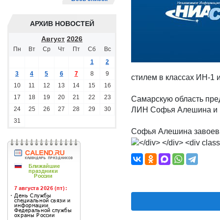
АРХИВ НОВОСТЕЙ
Август
2026
Пн
Вт
Ср
Чт
Пт
Сб
Вс
1
2
3
4
5
6
7
8
9
стилем в классах ИН-1 
10
11
12
13
14
15
16
17
18
19
20
21
22
23
Самарскую область пред
24
25
26
27
28
29
30
ЛИН Софья Алешина и 
31
Софья Алешина завоева