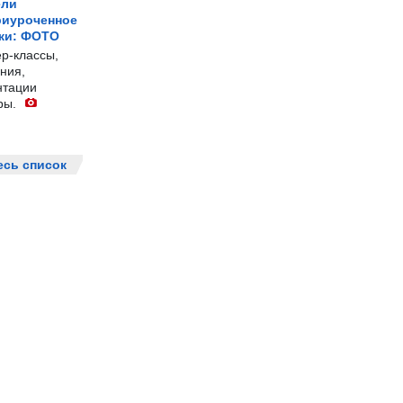
ели
риуроченное
жи: ФОТО
р-классы,
ния,
нтации
ры.
есь список