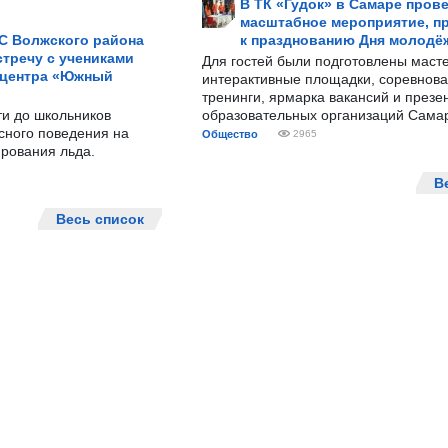
В ТК «Гудок» в Самаре пров
масштабное мероприятие, п
С Волжского района
к празднованию Дня молодё
тречу с учениками
Для гостей были подготовлены масте
 центра «Южный
интерактивные площадки, соревнова
тренинги, ярмарка вакансий и презе
ти до школьников
образовательных организаций Сама
сного поведения на
Общество
2965
рования льда.
В
Весь список