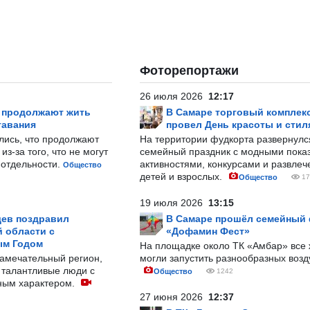
Фоторепортажи
26 июля 2026
12:17
р продолжают жить
В Самаре торговый комплек
тавания
провел День красоты и стил
лись, что продолжают
На территории фудкорта развернул
з-за того, что не могут
семейный праздник с модными показ
-отдельности.
активностями, конкурсами и развле
Общество
детей и взрослых.
Общество
17
19 июля 2026
13:15
ев поздравил
В Самаре прошёл семейный
 области с
«Дофамин Фест»
ым Годом
На площадке около ТК «Амбар» вс
замечательный регион,
могли запустить разнообразных воз
 талантливые люди с
Общество
1242
ным характером.
27 июня 2026
12:37