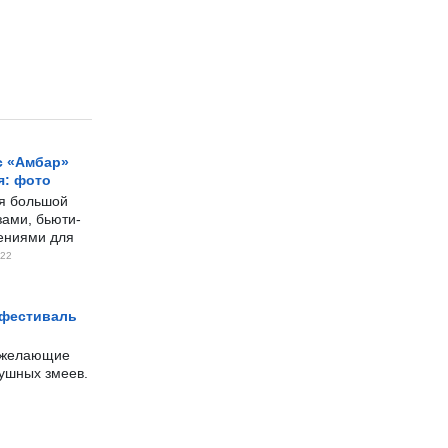
с «Амбар»
я: фото
ся большой
ами, бьюти-
чениями для
22
 фестиваль
е желающие
душных змеев.