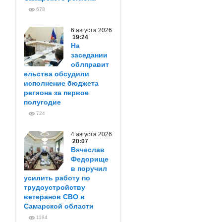
678
6 августа 2026
19:24
На
заседании
облправит
ельства обсудили
исполнение бюджета
региона за первое
полугодие
724
4 августа 2026
20:07
Вячеслав
Федорище
в поручил
усилить работу по
трудоустройству
ветеранов СВО в
Самарской области
1194