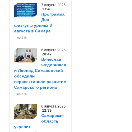
7 августа 2026
13:48
Программа
Дня
физкультурника 8
августа в Самаре
238
6 августа 2026
20:47
Вячеслав
Федорищев
и Леонид Симановский
обсудили
перспективное развитие
Самарского региона
676
6 августа 2026
12:39
Самарская
область
укрепит