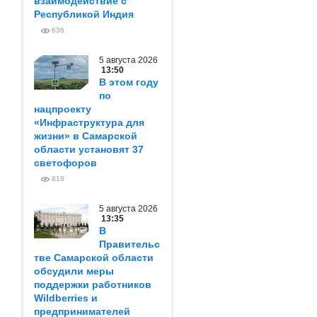
взаимодействие с
Республикой Индия
636
5 августа 2026
13:50
В этом году
по
нацпроекту
«Инфраструктура для
жизни» в Самарской
области установят 37
светофоров
818
5 августа 2026
13:35
В
Правительс
тве Самарской области
обсудили меры
поддержки работников
Wildberries и
предпринимателей