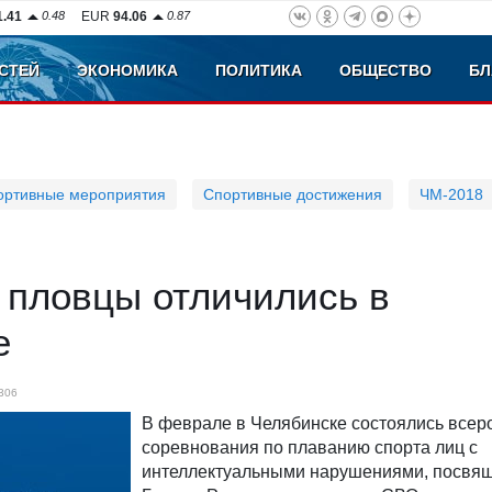
1.41
0.48
EUR
94.06
0.87
СТЕЙ
ЭКОНОМИКА
ПОЛИТИКА
ОБЩЕСТВО
БЛ
ортивные мероприятия
Спортивные достижения
ЧМ-2018
 пловцы отличились в
е
306
В феврале в Челябинске состоялись всер
соревнования по плаванию спорта лиц с
интеллектуальными нарушениями, посвя