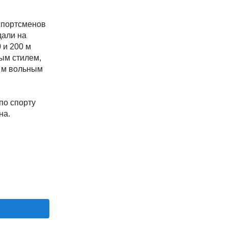
спортсменов
дали на
 и 200 м
ным стилем,
0 м вольным
по спорту
на.