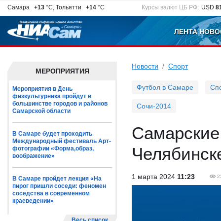
Самара
+13
°C, Тольятти
+14
°C
Курсы валют ЦБ РФ:
USD
8
ЛЕНТА НОВО
Новости
Спорт
МЕРОПРИЯТИЯ
Футбол в Самаре
Сп
Мероприятия в День
физкультурника пройдут в
большинстве городов и районов
Сочи-2014
Самарской области
Самарские
В Самаре будет проходить
Международный фестиваль Арт-
Челябинск
фотографии «Форма,образ,
воображение»
1 марта 2024
11:23
2
В Самаре пройдет лекция «На
пирог пришли соседи: феномен
соседства в современном
краеведении»
Весь список