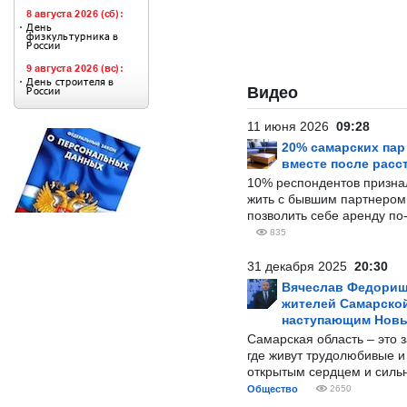
Видео
11 июня 2026
09:28
20% самарских па
вместе после расс
10% респондентов призна
жить с бывшим партнером и
позволить себе аренду по
835
31 декабря 2025
20:30
Вячеслав Федорищ
жителей Самарской
наступающим Нов
Самарская область – это 
где живут трудолюбивые и
открытым сердцем и силь
Общество
2650