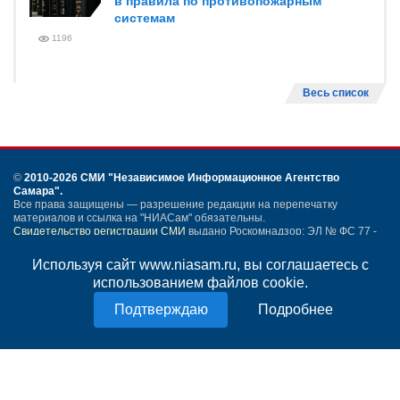
в правила по противопожарным
системам
1196
Весь список
©
2010-2026 СМИ
"Независимое Информационное Агентство
Самара"
.
Все права защищены — разрешение редакции на перепечатку
материалов и ссылка на "НИАСам" обязательны.
Свидетельство регистрации СМИ
выдано Роскомнадзор: ЭЛ № ФС 77 -
54259 от 24.05.2013.
Учредитель ООО "НИАСам".
Используя сайт www.niasam.ru, вы соглашаетесь с
Тел. редакции
+7 (846) 990-91-71.
Электронная почта: info@niasam.ru
использованием файлов cookie.
Написать письмо
Подробнее
Карта сайта
Нашли ошибку?
Политика конфиденциальности
Согласие на обработку персональных данных
18+