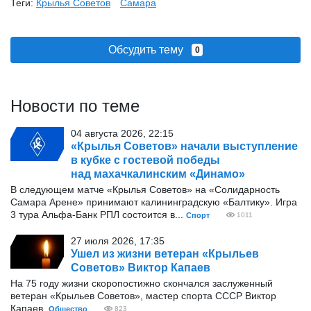
Теги:
Крылья Советов
Самара
Обсудить тему
0
Новости по теме
04 августа 2026, 22:15
«Крылья Советов» начали выступление
в кубке с гостевой победы
над махачкалинским «Динамо»
В следующем матче «Крылья Советов» на «Солидарность
Самара Арене» принимают калининградскую «Балтику». Игра
3 тура Альфа-Банк РПЛ состоится в...
Спорт
1011
27 июля 2026, 17:35
Ушел из жизни ветеран «Крыльев
Советов» Виктор Капаев
На 75 году жизни скоропостижно скончался заслуженный
ветеран «Крыльев Советов», мастер спорта СССР Виктор
Капаев.
Общество
823