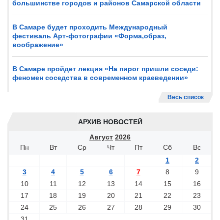
большинстве городов и районов Самарской области
В Самаре будет проходить Международный
фестиваль Арт-фотографии «Форма,образ,
воображение»
В Самаре пройдет лекция «На пирог пришли соседи:
феномен соседства в современном краеведении»
Весь список
АРХИВ НОВОСТЕЙ
Август
2026
Пн
Вт
Ср
Чт
Пт
Сб
Вс
1
2
3
4
5
6
7
8
9
10
11
12
13
14
15
16
17
18
19
20
21
22
23
24
25
26
27
28
29
30
31