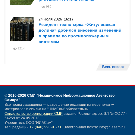
989
24 июля 2026
16:17
Резидент технопарка «Жигулевская
долина» добился внесения изменений
в правила по противопожарным
системам
1214
Весь список
©
2010-2026 СМИ
"Независимое Информационное Агентство
Самара"
.
Все права защищены — разрешение редакции на перепечатку
материалов и ссылка на "НИАСам" обязательны.
Свидетельство регистрации СМИ
выдано Роскомнадзор: ЭЛ № ФС 77 -
54259 от 24.05.2013.
Учредитель ООО "НИАСам".
Тел. редакции
+7 (846) 990-91-71.
Электронная почта: info@niasam.ru