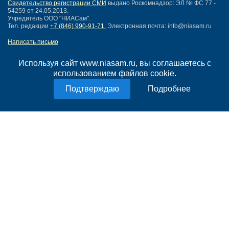
Свидетельство регистрации СМИ
выдано Роскомнадзор: ЭЛ № ФС 77 -
54259 от 24.05.2013.
Учредитель ООО "НИАСам".
Тел. редакции
+7 (846) 990-91-71.
Электронная почта: info@niasam.ru
Написать письмо
Карта сайта
Нашли ошибку?
Используя сайт www.niasam.ru, вы соглашаетесь с
Политика конфиденциальности
использованием файлов cookie.
Согласие на обработку персональных данных
Подробнее
18+
НИА Самара - новости Самары сегодня, последние новости Самары
Тольятти и Самарской области
Создание сайта —
mediaidea