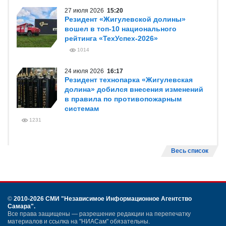
27 июля 2026
15:20
Резидент «Жигулевской долины»
вошел в топ-10 национального
рейтинга «ТехУспех-2026»
1014
24 июля 2026
16:17
Резидент технопарка «Жигулевская
долина» добился внесения изменений
в правила по противопожарным
системам
1231
Весь список
©
2010-2026 СМИ
"Независимое Информационное Агентство
Самара"
.
Все права защищены — разрешение редакции на перепечатку
материалов и ссылка на "НИАСам" обязательны.