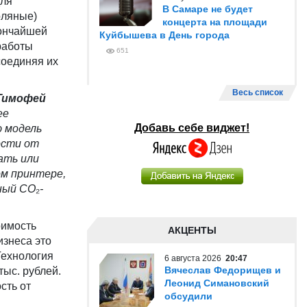
для
В Самаре не будет
оляные)
концерта на площади
тончайшей
Куйбышева в День города
работы
651
соединяя их
Весь список
Тимофей
ее
Добавь себе виджет!
 модель
ости от
ать или
ом принтере,
йный CO
₂
-
оимость
АКЦЕНТЫ
изнеса это
Технология
6 августа 2026
20:47
Вячеслав Федорищев и
ыс. рублей.
Леонид Симановский
сть от
обсудили