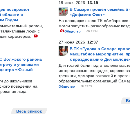
19 июля 2026
13:15
ев поздравил
В Самаре прошёл семейный
 области с
«Дофамин Фест»
ым Годом
На площадке около ТК «Амбар» вс
замечательный регион,
могли запустить разнообразных воз
 талантливые люди с
Общество
1234
ным характером.
27 июня 2026
12:37
В ТК «Гудок» в Самаре пров
масштабное мероприятие, п
С Волжского района
к празднованию Дня молодё
тречу с учениками
Для гостей были подготовлены масте
 центра «Южный
интерактивные площадки, соревнова
тренинги, ярмарка вакансий и презе
ти до школьников
образовательных организаций Сама
сного поведения на
Общество
2955
рования льда.
В
Весь список