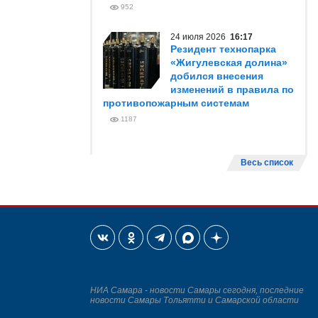
952
24 июля 2026
16:17
Резидент технопарка
«Жигулевская долина»
добился внесения
изменений в правила по
противопожарным системам
1187
Весь список
НИА Самара - новости Самары сегодня, последние
новости Самары Тольятти и Самарской области