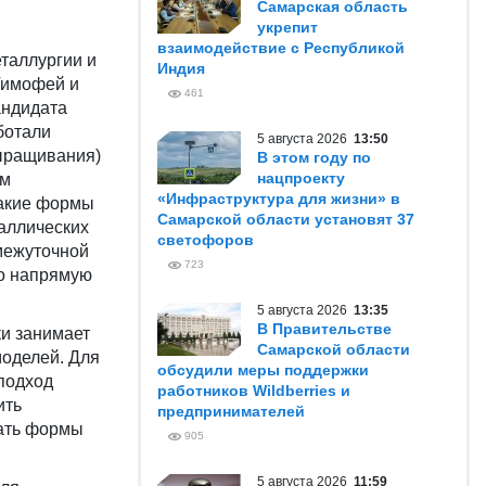
Самарская область
укрепит
взаимодействие с Республикой
таллургии и
Индия
Тимофей и
461
андидата
ботали
5 августа 2026
13:50
выращивания)
В этом году по
нацпроекту
ом
«Инфраструктура для жизни» в
Такие формы
Самарской области установят 37
аллических
светофоров
межуточной
723
но напрямую
5 августа 2026
13:35
В Правительстве
и занимает
Самарской области
моделей. Для
обсудили меры поддержки
подход
работников Wildberries и
ить
предпринимателей
вать формы
905
5 августа 2026
11:59