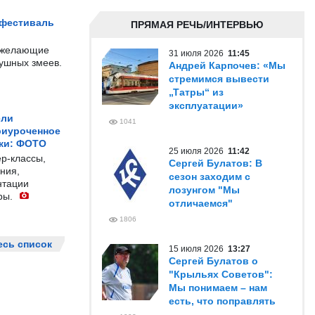
 фестиваль
ПРЯМАЯ РЕЧЬ/ИНТЕРВЬЮ
е желающие
31 июля 2026
11:45
душных змеев.
Андрей Карпочев: «Мы
стремимся вывести
„Татры“ из
эксплуатации»
ели
1041
риуроченное
жи: ФОТО
25 июля 2026
11:42
р-классы,
Сергей Булатов: В
ния,
сезон заходим с
нтации
лозунгом "Мы
ры.
отличаемся"
1806
есь список
15 июля 2026
13:27
Сергей Булатов о
"Крыльях Советов":
Мы понимаем – нам
есть, что поправлять