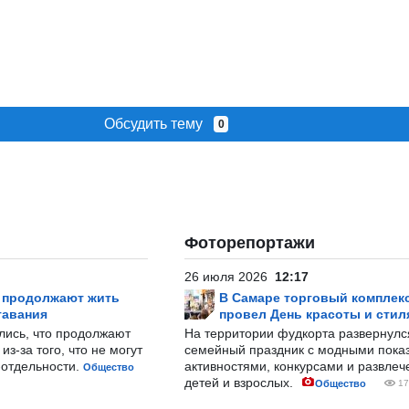
Обсудить тему
0
Фоторепортажи
26 июля 2026
12:17
р продолжают жить
В Самаре торговый комплек
тавания
провел День красоты и стил
лись, что продолжают
На территории фудкорта развернул
з-за того, что не могут
семейный праздник с модными показ
-отдельности.
активностями, конкурсами и развле
Общество
детей и взрослых.
Общество
17