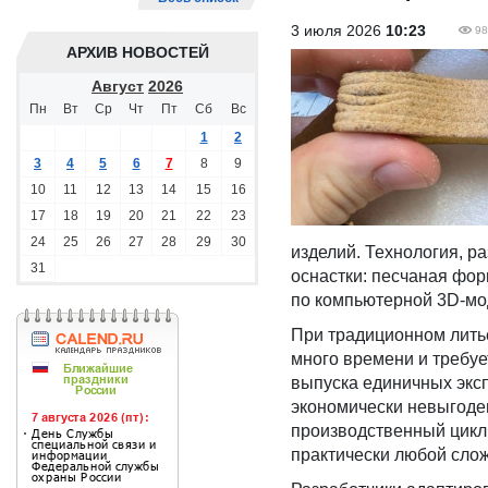
3 июля 2026
10:23
98
АРХИВ НОВОСТЕЙ
Август
2026
Пн
Вт
Ср
Чт
Пт
Сб
Вс
1
2
3
4
5
6
7
8
9
10
11
12
13
14
15
16
17
18
19
20
21
22
23
24
25
26
27
28
29
30
изделий.
Технология, р
31
оснастки: песчаная фо
по компьютерной 3D-мо
При традиционном лить
много времени и требуе
выпуска единичных экс
экономически невыгоде
производственный цикл 
практически любой слож