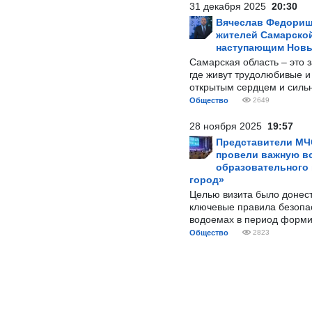
31 декабря 2025
20:30
Вячеслав Федорищ
жителей Самарской
наступающим Нов
Самарская область – это 
где живут трудолюбивые и
открытым сердцем и силь
Общество
2649
28 ноября 2025
19:57
Представители МЧ
провели важную вс
образовательного
город»
Целью визита было донес
ключевые правила безопа
водоемах в период форми
Общество
2823