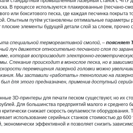
вали стандартный промышленный лазерный станок с ЧПУ 
еска. В процессе используются плакированные (песчано-см
вого или бокситового песка, где каждая песчинка покрыта 
ой. Опытным путём установлены оптимальные параметры 
т плоские элементы будущей детали слой за слоем, прочно 
рыта специальной термореактивной смолой,
–
поясняет 
ный луч движется относительно песчаного слоя по заран
мме, которая воспроизводит электронно-геометрическую
ы. Спекание происходит в монослое песка, но в зависим
скорости перемещения лазерной головки можно увеличив
екания. Мы заставили «работать» технологию на лазерн
 был для этого предназначен, применив доступный сери
ые 3D-принтеры для печати песком существуют, но их ст
 рублей. Для большинства предприятий малого и среднего б
 критически снижает скорость окупаемости оборудования. 
вает использование серийных станков стоимостью до 600 т
й, экономически эффективной и позволяет снизить зависимо