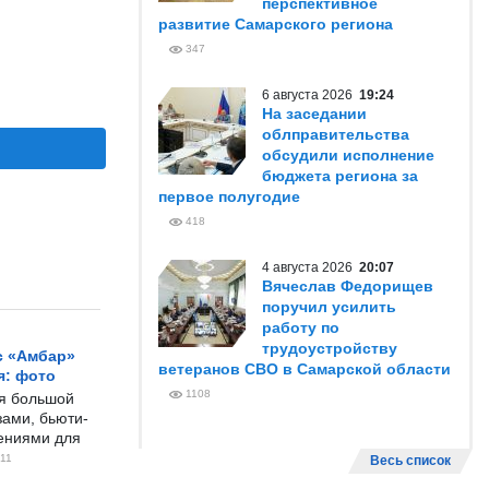
перспективное
развитие Самарского региона
347
6 августа 2026
19:24
На заседании
облправительства
обсудили исполнение
бюджета региона за
первое полугодие
418
4 августа 2026
20:07
Вячеслав Федорищев
поручил усилить
работу по
трудоустройству
с «Амбар»
ветеранов СВО в Самарской области
я: фото
1108
ся большой
ами, бьюти-
чениями для
11
Весь список