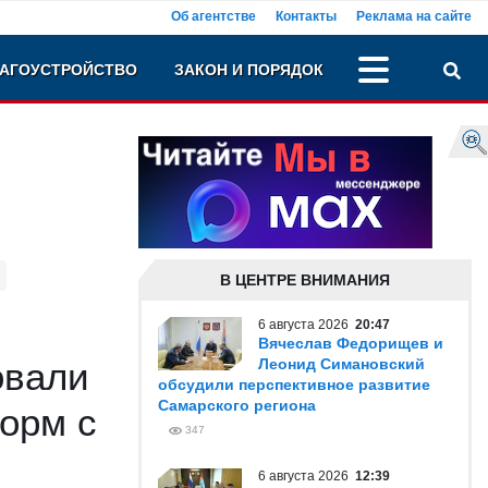
Об агентстве
Контакты
Реклама на сайте
АГОУСТРОЙСТВО
ЗАКОН И ПОРЯДОК
В ЦЕНТРЕ ВНИМАНИЯ
6 августа 2026
20:47
Вячеслав Федорищев и
овали
Леонид Симановский
обсудили перспективное развитие
Самарского региона
орм с
347
6 августа 2026
12:39