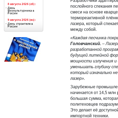
Разработчики адаптиро
послойного спекания п
смеси на основе кварце
термореактивной плёнк
лазера, который спекае
между собой.
«Каждая песчинка пок
Головчанский.
–
Лазер
разработанной програ
будущей литейной форм
мощности излучения и 
уменьшать глубину сп
который изначально не
лазер».
Зарубежные промышленн
начинается от 14,5 млн
большая сумма, которая
политеховцев подразуме
Это делает её доступно
импортной техники.