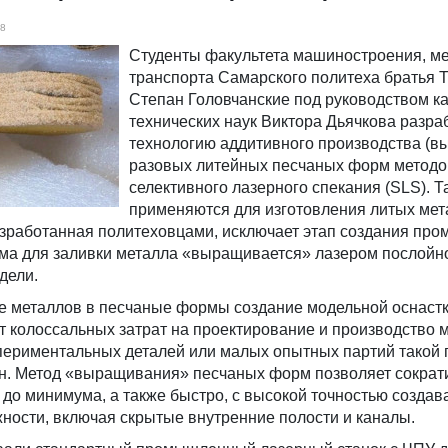
8
Студенты факультета машиностроения, ме
транспорта Самарского политеха братья 
Степан Головчанские под руководством к
технических наук Виктора Дьячкова разра
технологию аддитивного производства (
разовых литейных песчаных форм метод
селективного лазерного спекания (SLS). 
применяются для изготовления литых мет
азработанная политеховцами, исключает этап создания про
рма для заливки металла «выращивается» лазером послой
дели.
е металлов в песчаные формы создание модельной оснастк
т колоссальных затрат на проектирование и производство 
периментальных деталей или малых опытных партий такой 
н. Метод «выращивания» песчаных форм позволяет сократ
до минимума, а также быстро, с высокой точностью созда
ности, включая скрытые внутренние полости и каналы.