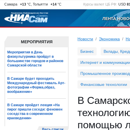
Самара
+13
°C, Тольятти
+14
°C
Курсы валют ЦБ РФ:
USD
8
ЛЕНТА НОВО
Новости
Экономика
Н
МЕРОПРИЯТИЯ
Бизнес
Вклады, Кред
Мероприятия в День
физкультурника пройдут в
большинстве городов и районов
Интернет и коммуникаци
Самарской области
Промышленное производ
В Самаре будет проходить
Международный фестиваль Арт-
Финансовые технологии
фотографии «Форма,образ,
воображение»
В Самарск
В Самаре пройдет лекция «На
технологи
пирог пришли соседи: феномен
соседства в современном
краеведении»
помощью л
Весь список