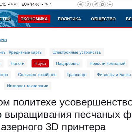
1.41
0.48
EUR
94.06
0.87
СТЕЙ
ЭКОНОМИКА
ПОЛИТИКА
ОБЩЕСТВО
БЛ
аука
иты, Кредитные карты
Электронные устройства
и
Налоги
Наука
Нацпроекты
Новости компаний
ство
Сельское хозяйство
Транспорт
Финансы и Банки
Интернет технологии
ом политехе усовершенств
ю выращивания песчаных ф
азерного 3D принтера