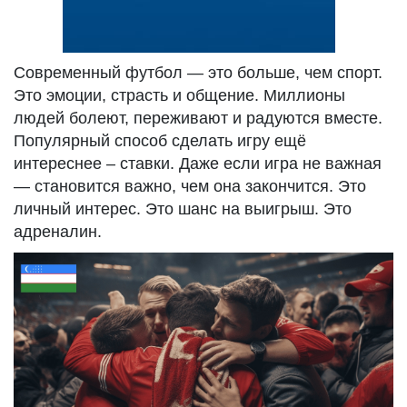
Современный футбол — это больше, чем спорт.
Это эмоции, страсть и общение. Миллионы
людей болеют, переживают и радуются вместе.
Популярный способ сделать игру ещё
интереснее – ставки. Даже если игра не важная
— становится важно, чем она закончится. Это
личный интерес. Это шанс на выигрыш. Это
адреналин.