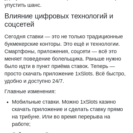
упустить шанс.
Влияние цифровых технологий и
соцсетей
Сегодня ставки — это не только традиционные
букмекерские конторы. Это ещё и технологии.
Смартфоны, приложения, соцсети — всё это
меняет поведение болельщика. Раньше нужно
было идти в пункт приёма ставок. Теперь —
просто скачать приложение 1xSlots. Всё быстро,
удобно и доступно 24/7.
Главные изменения:
Мобильные ставки. Можно 1xSlots казино
скачать приложение и сделать ставку прямо
на трибуне. Или во время перерыва на
работе;