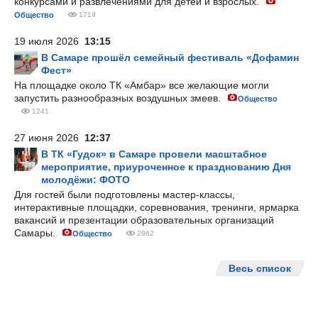
конкурсами и развлечениями для детей и взрослых.
Общество
1719
19 июля 2026
13:15
В Самаре прошёл семейный фестиваль «Дофамин
Фест»
На площадке около ТК «Амбар» все желающие могли
запустить разнообразных воздушных змеев.
Общество
1241
27 июня 2026
12:37
В ТК «Гудок» в Самаре провели масштабное
мероприятие, приуроченное к празднованию Дня
молодёжи: ФОТО
Для гостей были подготовлены мастер-классы,
интерактивные площадки, соревнования, тренинги, ярмарка
вакансий и презентации образовательных организаций
Самары.
Общество
2962
Весь список