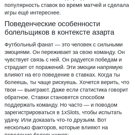
популярность ставок во время матчей и сделала
игры ещё интереснее.
Поведенческие особенности
болельщиков в контексте азарта
Футбольный фанат — это человек с сильными
эмоциями. Он переживает за свою команду. Он
чувствует связь с ней. Он радуется победам и
страдает от поражений. Эти эмоции напрямую
влияют на его поведение в ставках. Когда ты
болеешь, ты чаще рискуешь. Хочется верить, что
твои — выиграют. Даже если статистика говорит
обратное. Ставки становятся способом
поддержать команду. Но часто — и поводом
зарегистрироваться в 1xSlots, чтобы испытать
удачу. Или доказать что-то друзьям. Вот
несколько факторов, которые влияют на