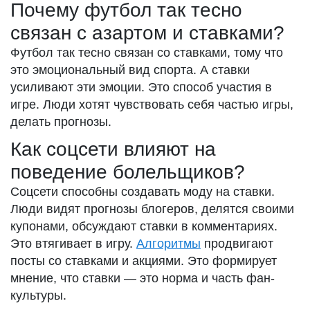
Почему футбол так тесно
связан с азартом и ставками?
Футбол так тесно связан со ставками, тому что
это эмоциональный вид спорта. А ставки
усиливают эти эмоции. Это способ участия в
игре. Люди хотят чувствовать себя частью игры,
делать прогнозы.
Как соцсети влияют на
поведение болельщиков?
Соцсети способны создавать моду на ставки.
Люди видят прогнозы блогеров, делятся своими
купонами, обсуждают ставки в комментариях.
Это втягивает в игру.
Алгоритмы
продвигают
посты со ставками и акциями. Это формирует
мнение, что ставки — это норма и часть фан-
культуры.