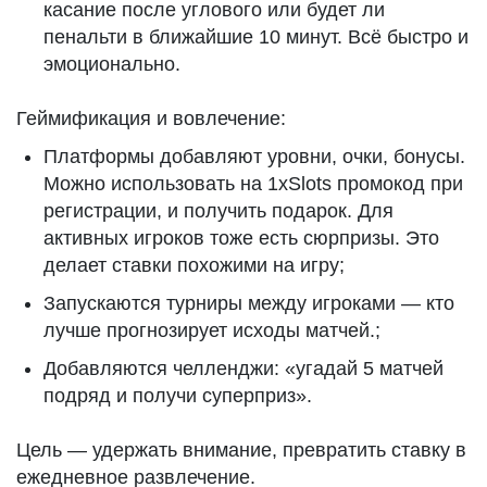
касание после углового или будет ли
пенальти в ближайшие 10 минут. Всё быстро и
эмоционально.
Геймификация и вовлечение:
Платформы добавляют уровни, очки, бонусы.
Можно использовать на 1xSlots промокод при
регистрации, и получить подарок. Для
активных игроков тоже есть сюрпризы. Это
делает ставки похожими на игру;
Запускаются турниры между игроками — кто
лучше прогнозирует исходы матчей.;
Добавляются челленджи: «угадай 5 матчей
подряд и получи суперприз».
Цель — удержать внимание, превратить ставку в
ежедневное развлечение.