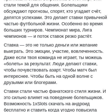
стали темой для общения. Болельщики
обсуждают прогнозы, спорят, кто угадает счёт,
делятся успехами. Это делает ставки привычной
частью футбольной жизни. Особенно во время
больших турниров. Чемпионат мира, Лига
чемпионов — и поток ставок резко растёт.
Ставка — это не только деньги или желание
выиграть. Это эмоции, участие, вовлеченность.
Даже если твоя команда не играет, ты можешь
«болеть» за результат. Люди делают ставки,
чтобы почувствовать азарт. Чтобы матч был
интереснее. Чтобы быть на одной волне с
друзьями или блогерами.
Ставки стали частью фанатского стиля жизни. И
это сильно влияет на поведение болельщиков.
Возможность 1xSlots скачать на андроид
бесплатно и ставить когда угодно повысила