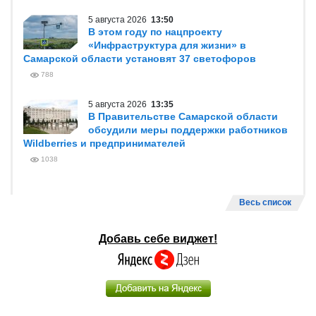
5 августа 2026
13:50
В этом году по нацпроекту
«Инфраструктура для жизни» в
Самарской области установят 37 светофоров
788
5 августа 2026
13:35
В Правительстве Самарской области
обсудили меры поддержки работников
Wildberries и предпринимателей
1038
Весь список
Добавь себе виджет!