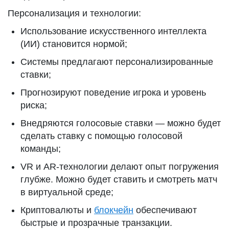
Персонализация и технологии:
Использование искусственного интеллекта
(ИИ) становится нормой;
Системы предлагают персонализированные
ставки;
Прогнозируют поведение игрока и уровень
риска;
Внедряются голосовые ставки — можно будет
сделать ставку с помощью голосовой
команды;
VR и AR-технологии делают опыт погружения
глубже. Можно будет ставить и смотреть матч
в виртуальной среде;
Криптовалюты и
блокчейн
обеспечивают
быстрые и прозрачные транзакции.