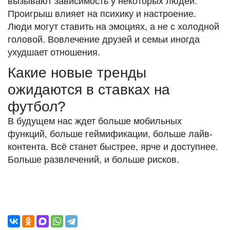
вызывают зависимость у некоторых людей.
Проигрыш влияет на психику и настроение.
Люди могут ставить на эмоциях, а не с холодной
головой. Вовлечение друзей и семьи иногда
ухудшает отношения.
Какие новые тренды
ожидаются в ставках на
футбол?
В будущем нас ждет больше мобильных
функций, больше геймификации, больше лайв-
контента. Всё станет быстрее, ярче и доступнее.
Больше развлечений, и больше рисков.