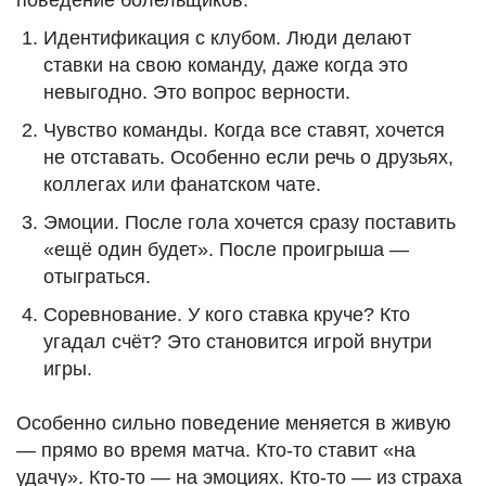
поведение болельщиков:
Идентификация с клубом. Люди делают
ставки на свою команду, даже когда это
невыгодно. Это вопрос верности.
Чувство команды. Когда все ставят, хочется
не отставать. Особенно если речь о друзьях,
коллегах или фанатском чате.
Эмоции. После гола хочется сразу поставить
«ещё один будет». После проигрыша —
отыграться.
Соревнование. У кого ставка круче? Кто
угадал счёт? Это становится игрой внутри
игры.
Особенно сильно поведение меняется в живую
— прямо во время матча. Кто-то ставит «на
удачу». Кто-то — на эмоциях. Кто-то — из страха