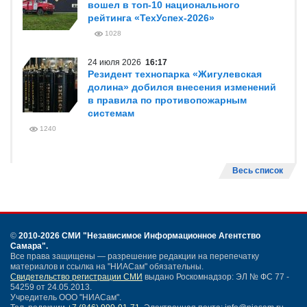
вошел в топ-10 национального
рейтинга «ТехУспех-2026»
1028
24 июля 2026
16:17
Резидент технопарка «Жигулевская
долина» добился внесения изменений
в правила по противопожарным
системам
1240
Весь список
©
2010-2026 СМИ
"Независимое Информационное Агентство
Самара"
.
Все права защищены — разрешение редакции на перепечатку
материалов и ссылка на "НИАСам" обязательны.
Свидетельство регистрации СМИ
выдано Роскомнадзор: ЭЛ № ФС 77 -
54259 от 24.05.2013.
Учредитель ООО "НИАСам".